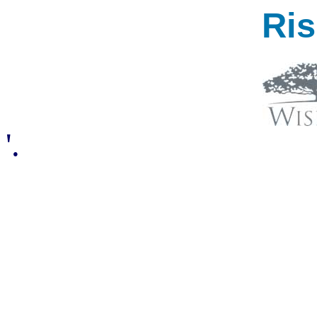
Ri
'.