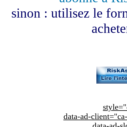
sinon : utilisez le fo
acheter
style="
data-ad-client="
data-ad-s