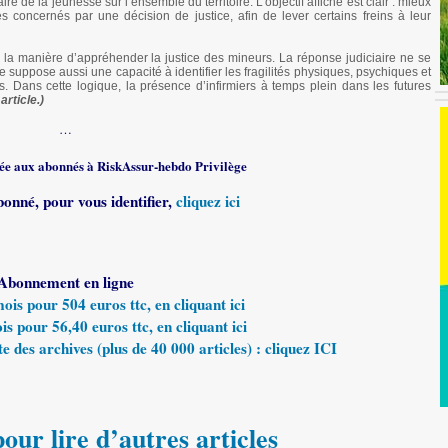
re de la jeunesse sur l’ensemble du territoire. L’objectif affiché est clair : mieux
s concernés par une décision de justice, afin de lever certains freins à leur
s la manière d’appréhender la justice des mineurs. La réponse judiciaire ne se
le suppose aussi une capacité à identifier les fragilités physiques, psychiques et
. Dans cette logique, la présence d’infirmiers à temps plein dans les futures
article.)
…
rvée aux abonnés à RiskAssur-hebdo Privilège
bonné, pour vous identifier,
cliquez ici
Abonnement en ligne
s pour 504 euros ttc, en cliquant ici
 pour 56,40 euros ttc, en cliquant ici
e des archives (plus de 40 000 articles) : cliquez ICI
our lire d’autres articles