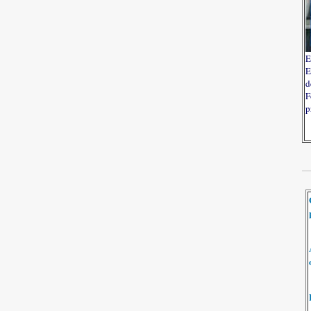
E
E
d
F
p