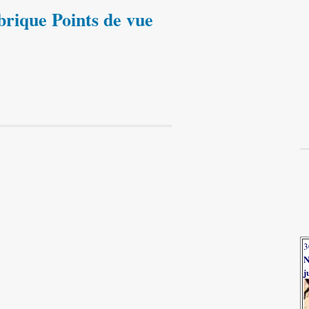
brique Points de vue
3
N
j