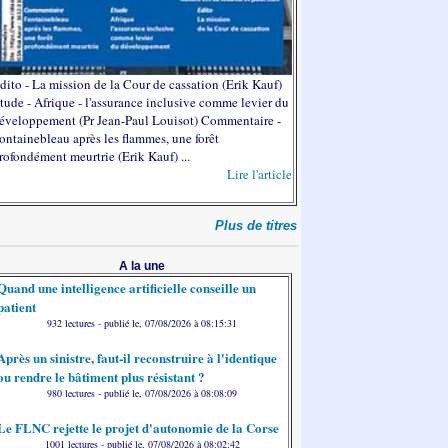
dito - La mission de la Cour de cassation (Erik Kauf)
tude - Afrique - l'assurance inclusive comme levier du
éveloppement (Pr Jean-Paul Louisot) Commentaire -
ontainebleau après les flammes, une forêt
rofondément meurtrie (Erik Kauf) ...
Lire l'article
Plus de titres
A la une
Quand une intelligence artificielle conseille un
patient
932 lectures - publié le, 07/08/2026 à 08:15:31
Après un sinistre, faut-il reconstruire à l'identique
ou rendre le bâtiment plus résistant ?
980 lectures - publié le, 07/08/2026 à 08:08:09
Le FLNC rejette le projet d'autonomie de la Corse
1001 lectures - publié le, 07/08/2026 à 08:02:42