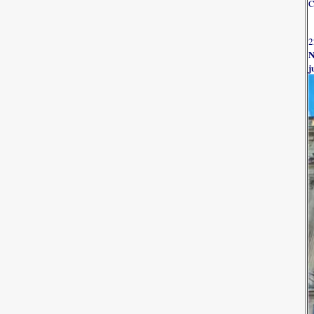
C
2
N
j