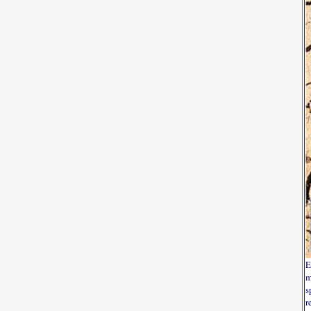
E
m
s
r