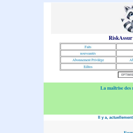
RiskAssur
Faits
nouveautés
Abonnement Privilège
Ab
Editos
La maîtrise des 
Il y a, actuellemen
Essa