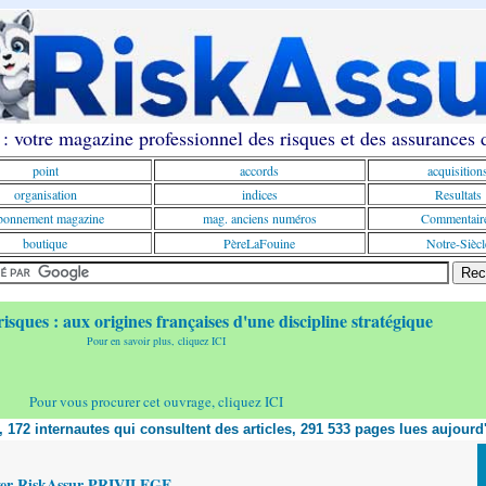
: votre magazine professionnel des risques et des assurances
point
accords
acquisition
organisation
indices
Resultats
onnement magazine
mag. anciens numéros
Commentair
boutique
PèreLaFouine
Notre-Siècl
risques : aux origines françaises d'une discipline stratégique
Pour en savoir plus, cliquez ICI
Pour vous procurer cet ouvrage, cliquez ICI
t, 172 internautes qui consultent des articles, 291 533 pages lues aujourd
yer RiskAssur PRIVILEGE,