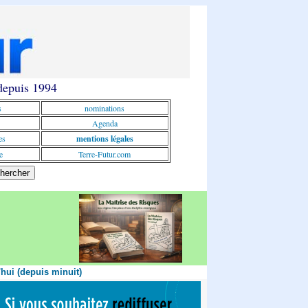
 depuis 1994
s
nominations
Agenda
es
mentions légales
e
Terre-Futur.com
'hui (depuis minuit)