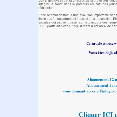
UJPE, déployées par la direction de la protection judiciai
intégrer la santé dans le parcours éducatif des jeune
réinsertion.
Cette orientation traduit une évolution importante dan
limite pas à l’encadrement éducatif ou à la sanction. El
sociales qui peuvent peser sur le parcours des jeunes
UJPE
(vous en avez lu 15%, il reste à lire 85%, de cet 
Cet article est rése
Vous êtes déjà a
Abonnement 12 moi
Abonnement 1 mois
vous donnant acces a l’integralit
Cliquer ICI p