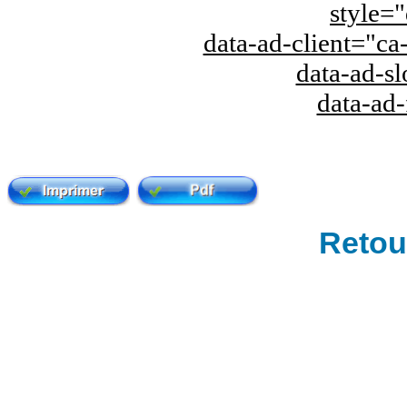
style="
data-ad-client="
data-ad-s
data-ad
Retour