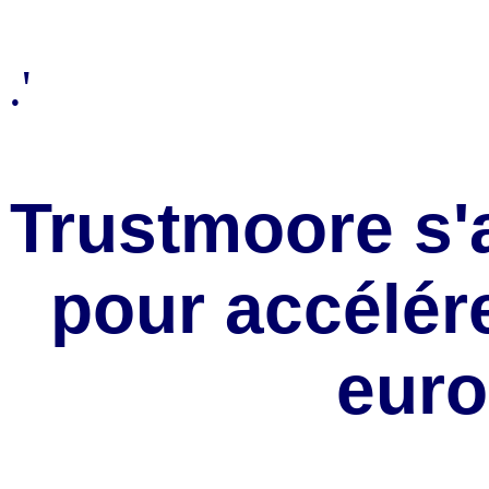
.'
Trustmoore s'a
pour accélér
eur