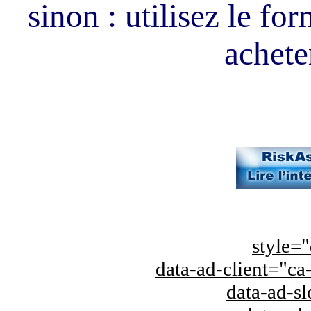
sinon : utilisez le fo
acheter
style="
data-ad-client="
data-ad-s