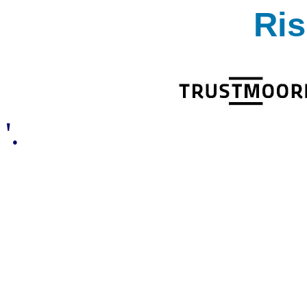
Ri
'.