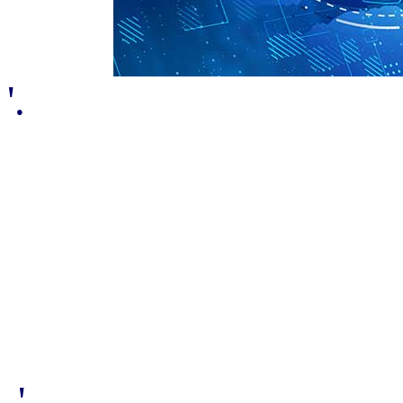
'.
.'