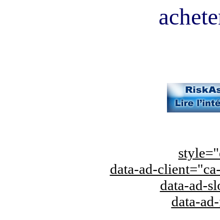
acheter
style="
data-ad-client="
data-ad-s
data-ad