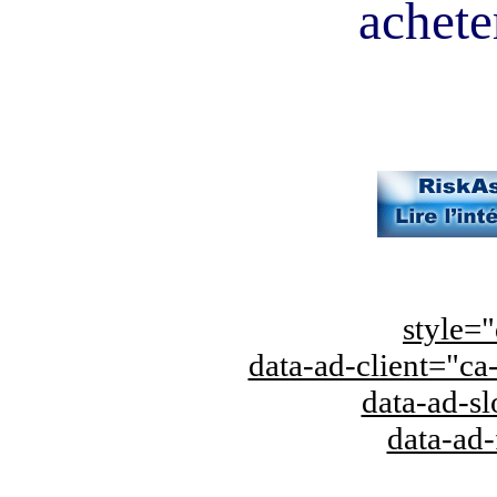
acheter
style="
data-ad-client="
data-ad-s
data-ad