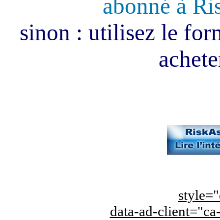
abonné à Ri
sinon : utilisez le fo
acheter
style="
data-ad-client="