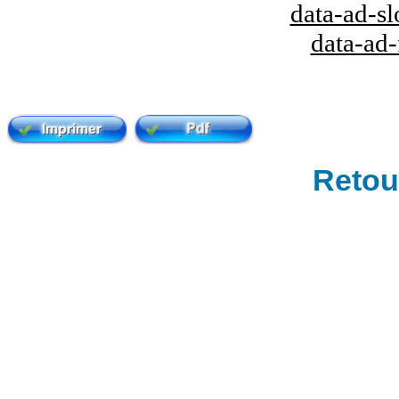
data-ad-s
data-ad
Retour