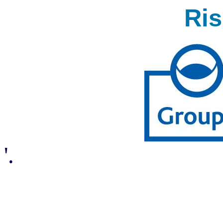
Ri
'.