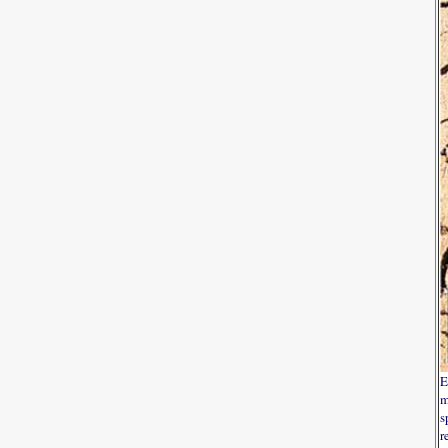
E
m
s
r