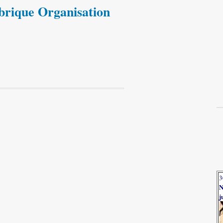
ubrique Organisation
3
N
j