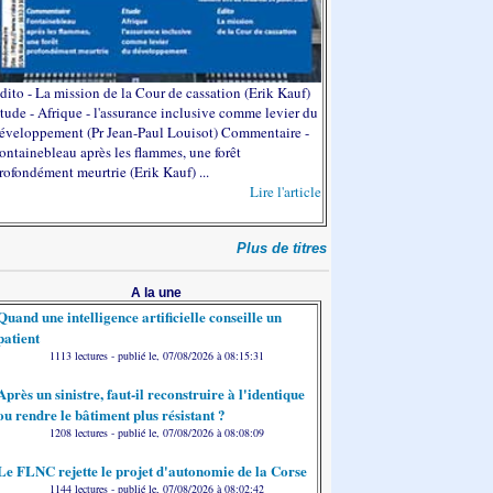
dito - La mission de la Cour de cassation (Erik Kauf)
tude - Afrique - l'assurance inclusive comme levier du
éveloppement (Pr Jean-Paul Louisot) Commentaire -
ontainebleau après les flammes, une forêt
rofondément meurtrie (Erik Kauf) ...
Lire l'article
Plus de titres
A la une
Quand une intelligence artificielle conseille un
patient
1113 lectures - publié le, 07/08/2026 à 08:15:31
Après un sinistre, faut-il reconstruire à l'identique
ou rendre le bâtiment plus résistant ?
1208 lectures - publié le, 07/08/2026 à 08:08:09
Le FLNC rejette le projet d'autonomie de la Corse
1144 lectures - publié le, 07/08/2026 à 08:02:42