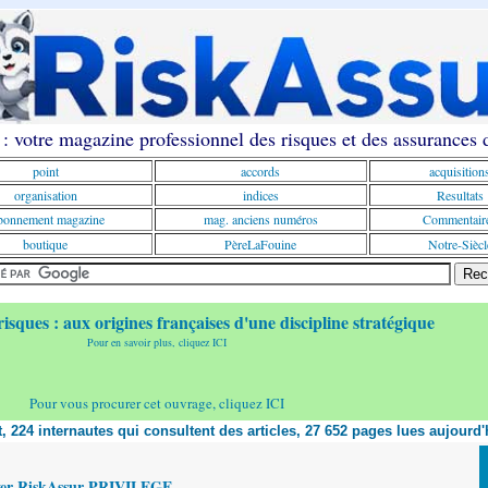
: votre magazine professionnel des risques et des assurances
point
accords
acquisition
organisation
indices
Resultats
onnement magazine
mag. anciens numéros
Commentair
boutique
PèreLaFouine
Notre-Siècl
risques : aux origines françaises d'une discipline stratégique
Pour en savoir plus, cliquez ICI
Pour vous procurer cet ouvrage, cliquez ICI
nt, 224 internautes qui consultent des articles, 27 652 pages lues aujourd'
yer RiskAssur PRIVILEGE,