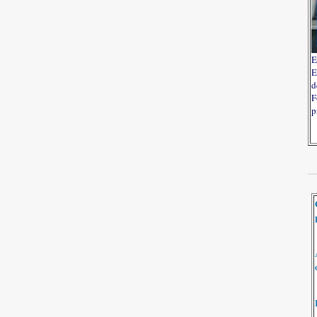
E
E
d
F
p