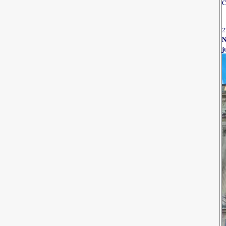
C
2
N
j