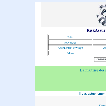
RiskAssur
Faits
nouveautés
Abonnement Privilège
Ab
Editos
La maîtrise des 
Il y a, actuelleme
Essa