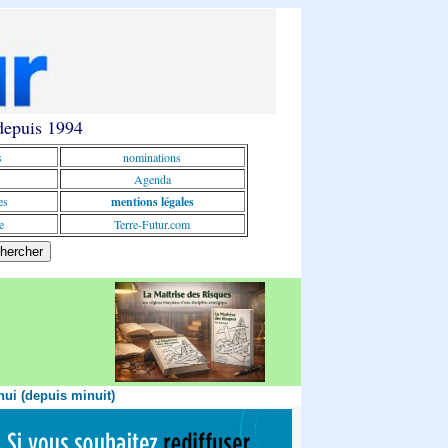
 depuis 1994
s
nominations
Agenda
es
mentions légales
e
Terre-Futur.com
hui (depuis minuit)