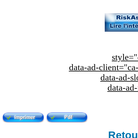
style="
data-ad-client="
data-ad-s
data-ad
Retour