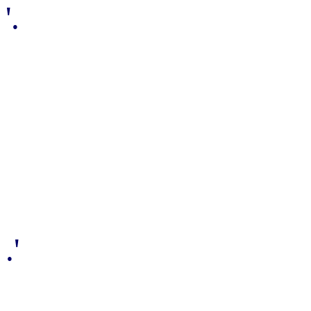
'.
.'