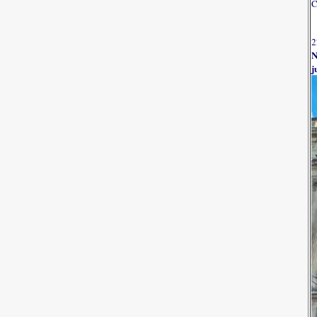
C
2
N
j