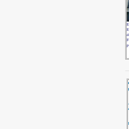
E
E
d
F
p