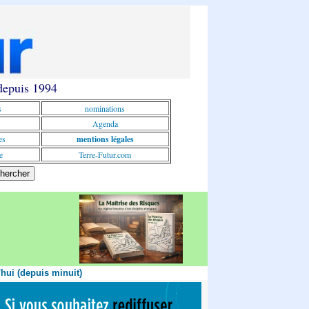
 depuis 1994
s
nominations
Agenda
es
mentions légales
e
Terre-Futur.com
'hui (depuis minuit)