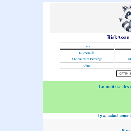
RiskAssur
Faits
nouveautés
Abonnement Privilège
Ab
Editos
La maîtrise des 
Il y a, actuellemen
Essa