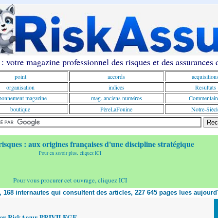
: votre magazine professionnel des risques et des assurances
point
accords
acquisition
organisation
indices
Resultats
onnement magazine
mag. anciens numéros
Commentair
boutique
PèreLaFouine
Notre-Siècl
risques : aux origines françaises d'une discipline stratégique
Pour en savoir plus, cliquez ICI
Pour vous procurer cet ouvrage, cliquez ICI
t, 168 internautes qui consultent des articles, 227 645 pages lues aujourd
yer RiskAssur PRIVILEGE,