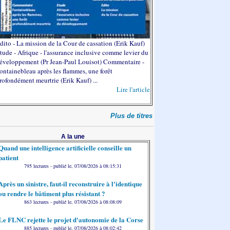
dito - La mission de la Cour de cassation (Erik Kauf)
tude - Afrique - l'assurance inclusive comme levier du
éveloppement (Pr Jean-Paul Louisot) Commentaire -
ontainebleau après les flammes, une forêt
rofondément meurtrie (Erik Kauf) ...
Lire l'article
Plus de titres
A la une
Quand une intelligence artificielle conseille un
patient
795 lectures - publié le, 07/08/2026 à 08:15:31
Après un sinistre, faut-il reconstruire à l'identique
ou rendre le bâtiment plus résistant ?
863 lectures - publié le, 07/08/2026 à 08:08:09
Le FLNC rejette le projet d'autonomie de la Corse
885 lectures - publié le, 07/08/2026 à 08:02:42