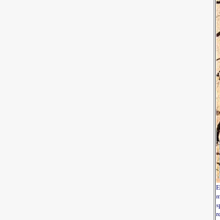
E
m
s
r