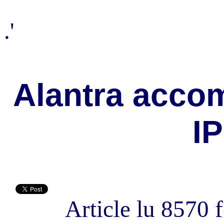
.'
Alantra acco
I
Article lu 8570 f