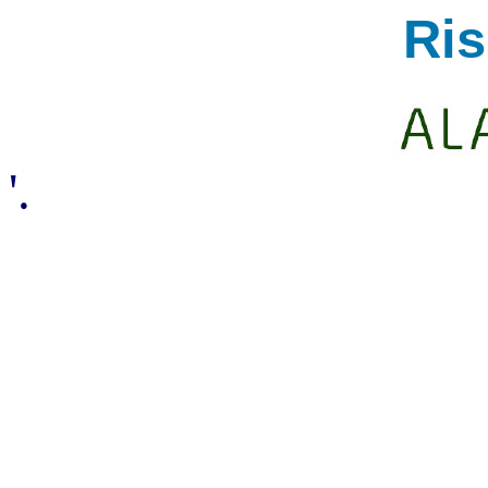
Ri
'.