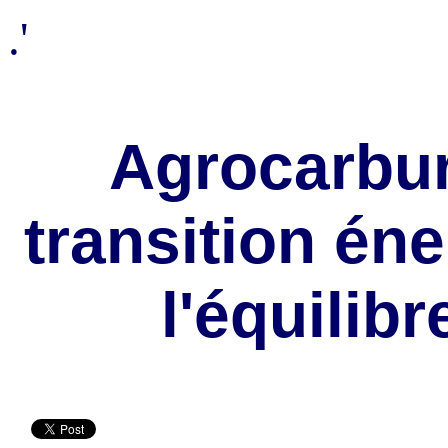
.'
Agrocarbur
transition én
l'équilibr