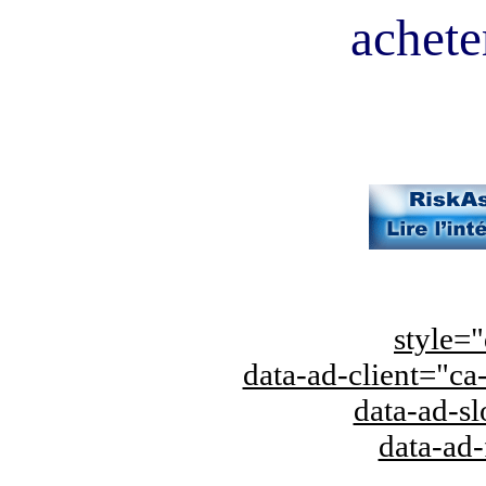
acheter
style="
data-ad-client="
data-ad-s
data-ad