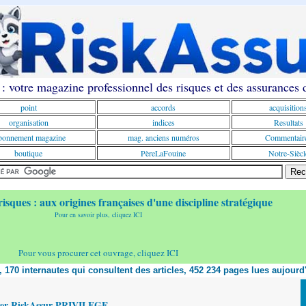
: votre magazine professionnel des risques et des assurances
point
accords
acquisition
organisation
indices
Resultats
onnement magazine
mag. anciens numéros
Commentair
boutique
PèreLaFouine
Notre-Siècl
risques : aux origines françaises d'une discipline stratégique
Pour en savoir plus, cliquez ICI
Pour vous procurer cet ouvrage, cliquez ICI
t, 170 internautes qui consultent des articles, 452 234 pages lues aujourd
yer RiskAssur PRIVILEGE,