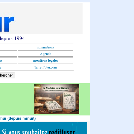
 depuis 1994
s
nominations
Agenda
es
mentions légales
e
Terre-Futur.com
'hui (depuis minuit)