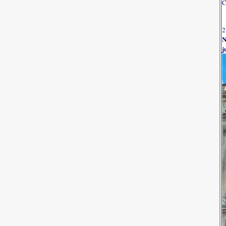
C
2
N
j