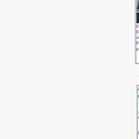
E
E
d
F
p