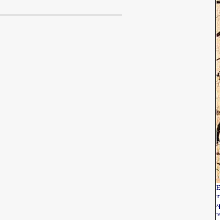
E
m
s
r