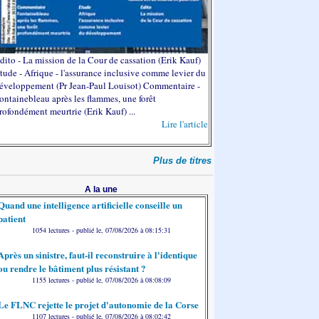
dito - La mission de la Cour de cassation (Erik Kauf)
tude - Afrique - l'assurance inclusive comme levier du
éveloppement (Pr Jean-Paul Louisot) Commentaire -
ontainebleau après les flammes, une forêt
rofondément meurtrie (Erik Kauf) ...
Lire l'article
Plus de titres
A la une
Quand une intelligence artificielle conseille un
patient
1054 lectures - publié le, 07/08/2026 à 08:15:31
Après un sinistre, faut-il reconstruire à l'identique
ou rendre le bâtiment plus résistant ?
1155 lectures - publié le, 07/08/2026 à 08:08:09
Le FLNC rejette le projet d'autonomie de la Corse
1107 lectures - publié le, 07/08/2026 à 08:02:42