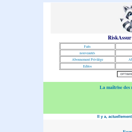
RiskAssur
Faits
nouveautés
Abonnement Privilège
Ab
Editos
La maîtrise des 
Il y a, actuellemen
Essa