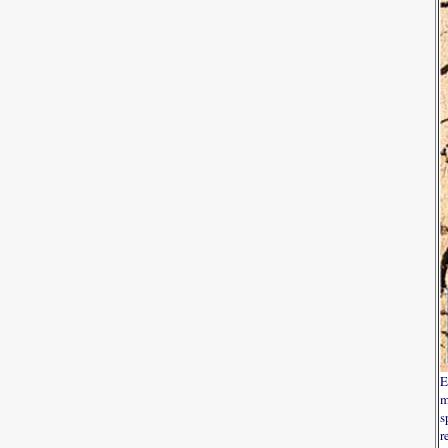
E
m
s
r