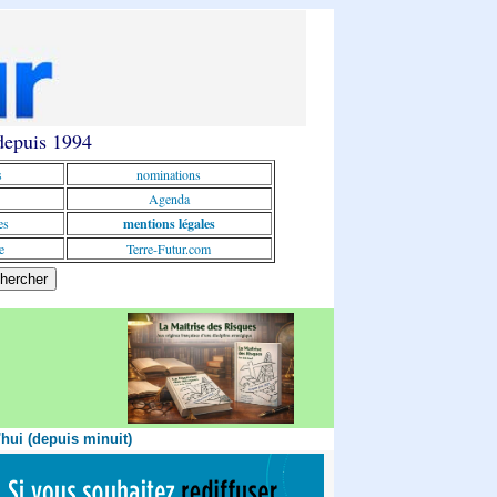
 depuis 1994
s
nominations
Agenda
es
mentions légales
e
Terre-Futur.com
'hui (depuis minuit)