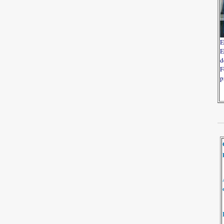
E
E
d
F
p