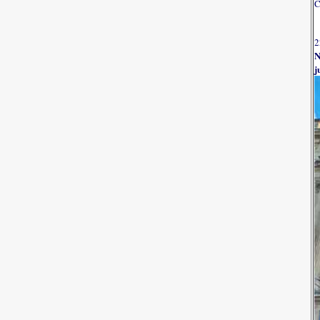
C
2
N
j