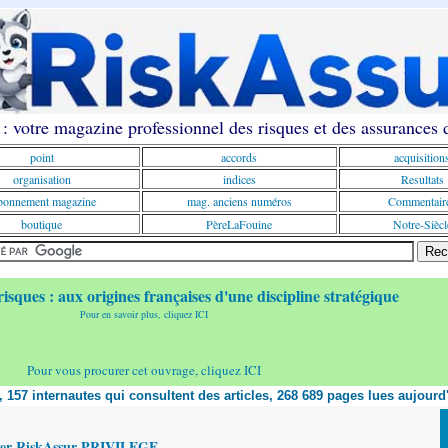
: votre magazine professionnel des risques et des assurances
point
accords
acquisition
organisation
indices
Resultats
onnement magazine
mag. anciens numéros
Commentair
boutique
PèreLaFouine
Notre-Siècl
risques : aux origines françaises d'une discipline stratégique
Pour en savoir plus, cliquez ICI
Pour vous procurer cet ouvrage, cliquez ICI
t, 157 internautes qui consultent des articles, 268 689 pages lues aujourd
yer RiskAssur PRIVILEGE,