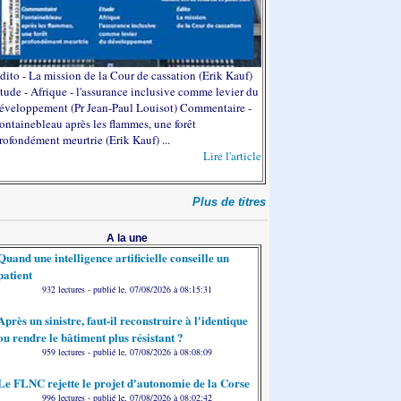
dito - La mission de la Cour de cassation (Erik Kauf)
tude - Afrique - l'assurance inclusive comme levier du
éveloppement (Pr Jean-Paul Louisot) Commentaire -
ontainebleau après les flammes, une forêt
rofondément meurtrie (Erik Kauf) ...
Lire l'article
Plus de titres
A la une
Quand une intelligence artificielle conseille un
patient
932 lectures - publié le, 07/08/2026 à 08:15:31
Après un sinistre, faut-il reconstruire à l'identique
ou rendre le bâtiment plus résistant ?
959 lectures - publié le, 07/08/2026 à 08:08:09
Le FLNC rejette le projet d'autonomie de la Corse
996 lectures - publié le, 07/08/2026 à 08:02:42