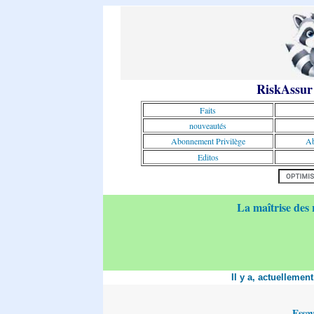
RiskAssur
Faits
nouveautés
Abonnement Privilège
Ab
Editos
La maîtrise des 
Il y a, actuellemen
Essa