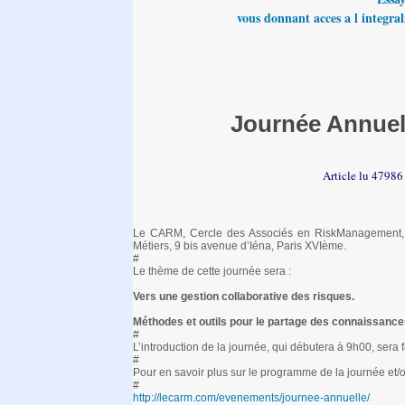
vous donnant acces a l integrali
Journée Annuel
Article lu 47986
Le CARM, Cercle des Associés en RiskManagement, o
Métiers, 9 bis avenue d’Iéna, Paris XVIème.
#
Le thème de cette journée sera :
Vers une gestion collaborative des risques.
Méthodes et outils pour le partage des connaissances
#
L’introduction de la journée, qui débutera à 9h00, sera
#
Pour en savoir plus sur le programme de la journée et/ou
#
http://lecarm.com/evenements/journee-annuelle/