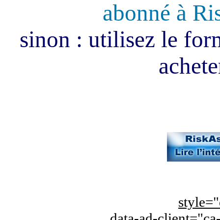
abonné à Ri
sinon : utilisez le fo
acheter
style="
data-ad-client="