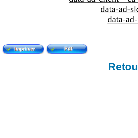
data-ad-s
data-ad
Retour