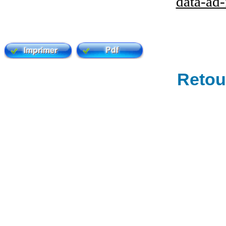
data-ad
Retour