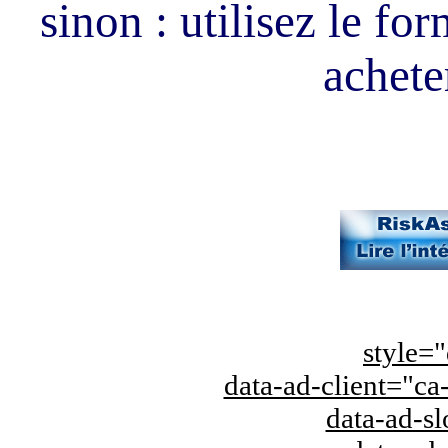
sinon : utilisez le fo
acheter
style="
data-ad-client="
data-ad-s