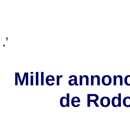
.'
Miller annon
de Rod