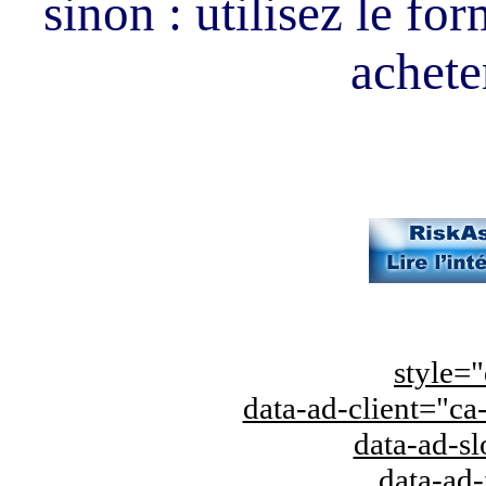
sinon : utilisez le fo
acheter
style="
data-ad-client="
data-ad-s
data-ad