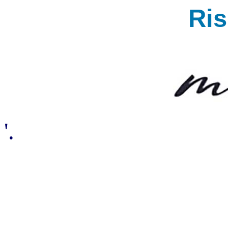
Ri
'.