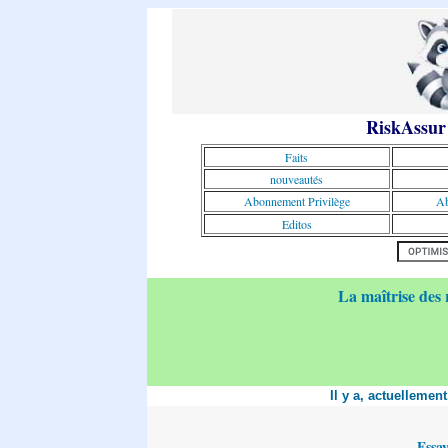
RiskAssur
Faits
nouveautés
Abonnement Privilège
Ab
Editos
La maîtrise des 
Il y a, actuellemen
Essa