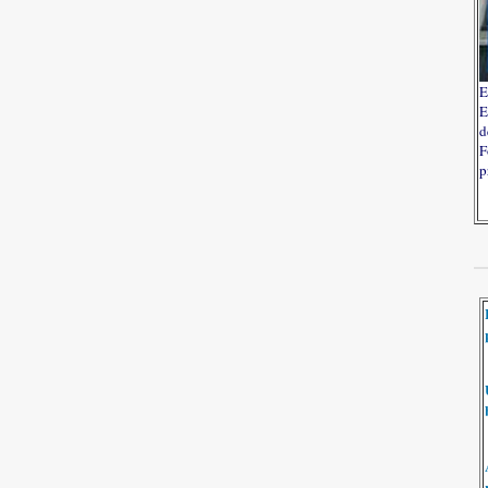
E
E
d
F
p