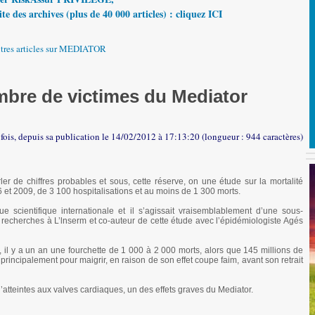
te des archives (plus de 40 000 articles) : cliquez ICI
utres articles sur MEDIATOR
bre de victimes du Mediator
 fois, depuis sa publication le 14/02/2012 à 17:13:20 (longueur : 944 caractères)
rler de chiffres probables et sous, cette réserve, on une étude sur la mortalité
6 et 2009, de 3 100 hospitalisations et au moins de 1 300 morts.
e scientifique internationale et il s’agissait vraisemblablement d’une sous-
 recherches à L’lnserm et co-auteur de cette étude avec l’épidémiologiste Agés
l y a un an une fourchette de 1 000 à 2 000 morts, alors que 145 millions de
rincipalement pour maigrir, en raison de son effet coupe faim, avant son retrait
’atteintes aux valves cardiaques, un des effets graves du Mediator.