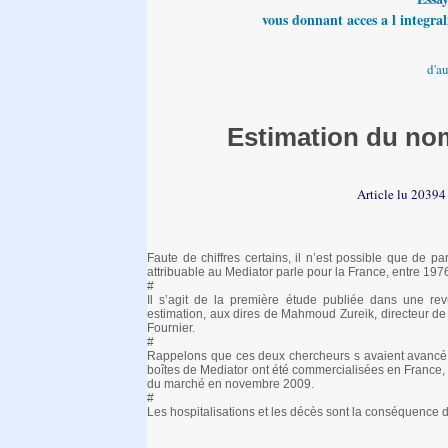
vous donnant acces a l integrali
d'a
Estimation du nom
Article lu 20394
Faute de chiffres certains, il n’est possible que de pa
attribuable au Mediator parle pour la France, entre 197
#
Il s’agit de la première étude publiée dans une revu
estimation, aux dires de Mahmoud Zureik, directeur de
Fournier.
#
Rappelons que ces deux chercheurs s avaient avancé, i
boîtes de Mediator ont été commercialisées en France, p
du marché en novembre 2009.
#
Les hospitalisations et les décès sont la conséquence d