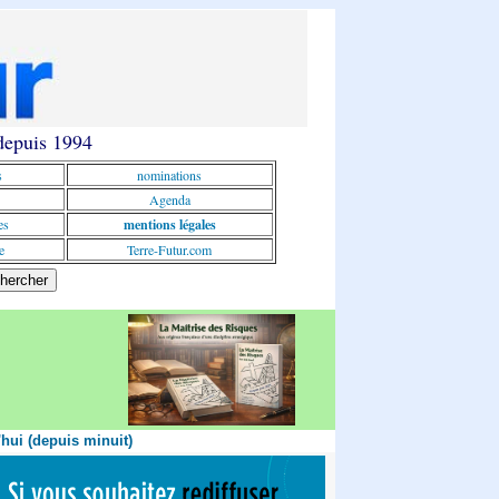
 depuis 1994
s
nominations
Agenda
es
mentions légales
e
Terre-Futur.com
'hui (depuis minuit)