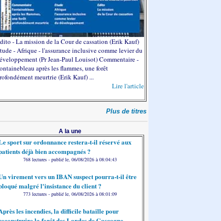
dito - La mission de la Cour de cassation (Erik Kauf)
tude - Afrique - l'assurance inclusive comme levier du
éveloppement (Pr Jean-Paul Louisot) Commentaire -
ontainebleau après les flammes, une forêt
rofondément meurtrie (Erik Kauf) ...
Lire l'article
Plus de titres
A la une
Le sport sur ordonnance restera-t-il réservé aux
patients déjà bien accompagnés ?
768 lectures - publié le, 06/08/2026 à 08:04:43
Un virement vers un IBAN suspect pourra-t-il être
bloqué malgré l'insistance du client ?
773 lectures - publié le, 06/08/2026 à 08:01:09
Après les incendies, la difficile bataille pour
reconstruire la forêt des Landes de Gascogne