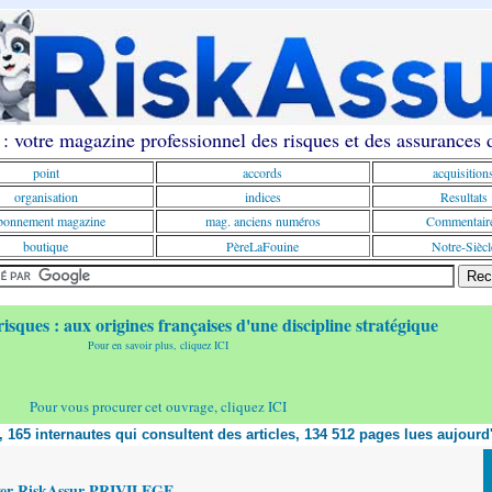
: votre magazine professionnel des risques et des assurances
point
accords
acquisition
organisation
indices
Resultats
onnement magazine
mag. anciens numéros
Commentair
boutique
PèreLaFouine
Notre-Siècl
risques : aux origines françaises d'une discipline stratégique
Pour en savoir plus, cliquez ICI
Pour vous procurer cet ouvrage, cliquez ICI
t, 165 internautes qui consultent des articles, 134 512 pages lues aujourd
yer RiskAssur PRIVILEGE,