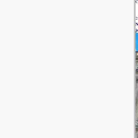
C
2
N
j