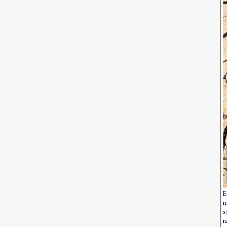
E
m
s
r