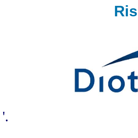
Ri
'.