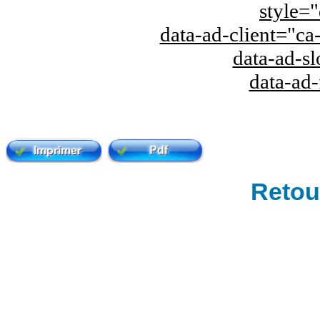
style="
data-ad-client="
data-ad-s
data-ad
Retour