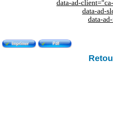
data-ad-client="
data-ad-s
data-ad
Retour