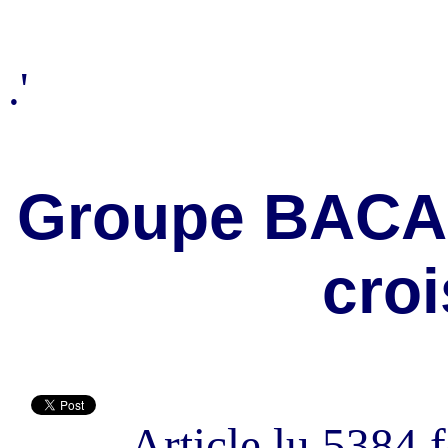
.'
Groupe BACAL
cro
Article lu 5384 f