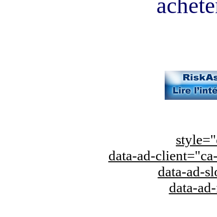
acheter
style="
data-ad-client="
data-ad-s
data-ad