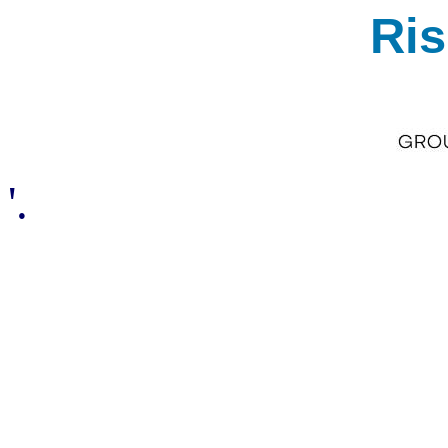
Ri
'.