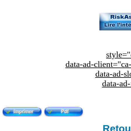
style="
data-ad-client="
data-ad-s
data-ad
Retour