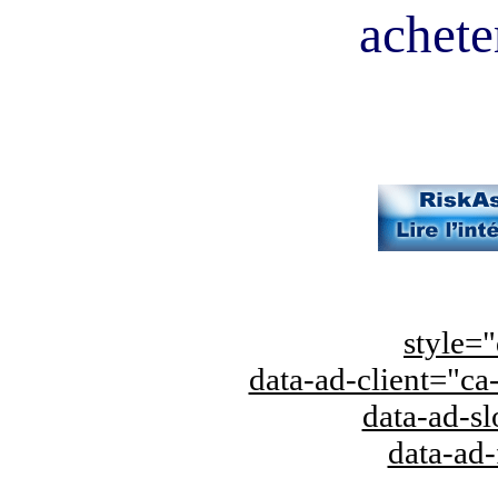
acheter
style="
data-ad-client="
data-ad-s
data-ad