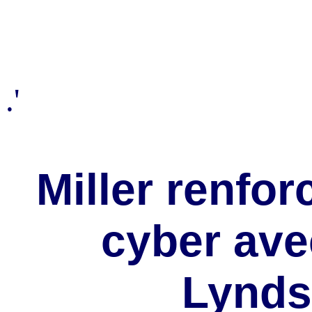
.'
Miller renfor
cyber avec
Lynds