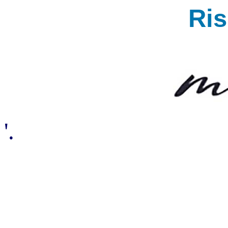
Ri
'.