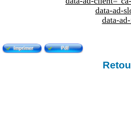
data-ad-client="
data-ad-s
data-ad
Retour