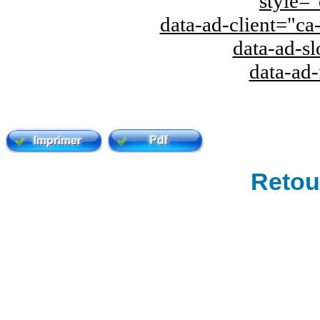
style="
data-ad-client="
data-ad-s
data-ad
Retour