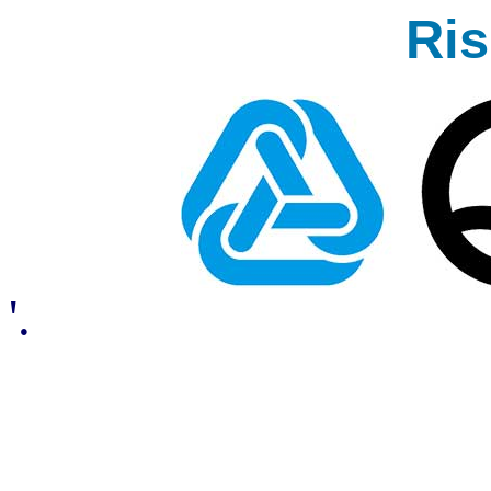
Ri
'.