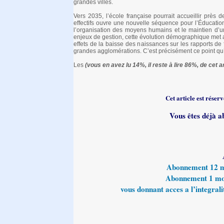
grandes villes.
Vers 2035, l’école française pourrait accueillir près
effectifs ouvre une nouvelle séquence pour l’Éducation
l’organisation des moyens humains et le maintien d’un
enjeux de gestion, cette évolution démographique met au
effets de la baisse des naissances sur les rapports de
grandes agglomérations. C’est précisément ce point qu’e
Les
(vous en avez lu 14%, il reste à lire 86%, de cet ar
Cet article est rése
Vous êtes déjà a
Abonnement 12 moi
Abonnement 1 mois
vous donnant acces a l’integralit