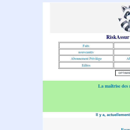
RiskAssur
Faits
nouveautés
Abonnement Privilège
Ab
Editos
La maîtrise des 
Il y a, actuellemen
Essa