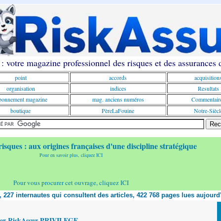
: votre magazine professionnel des risques et des assurances
point
accords
acquisition
organisation
indices
Resultats
onnement magazine
mag. anciens numéros
Commentair
boutique
PèreLaFouine
Notre-Siècl
risques : aux origines françaises d'une discipline stratégique
Pour en savoir plus, cliquez ICI
Pour vous procurer cet ouvrage, cliquez ICI
t, 227 internautes qui consultent des articles, 422 768 pages lues aujourd
yer RiskAssur PRIVILEGE,