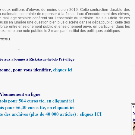
 de deux millions d’élèves de moins qu’en 2019. Cette contraction durable des
 nationale, contrainte de repenser à la fois le taux d’encadrement des élèves,
 maillage scolaire cohérent sur l’ensemble du territoire. Mais au-delà de ces
ssi en lumière une question bien plus discrète dans le débat public : celle des
 force entre enseignement public et enseignement privé, en particulier dans les
xamine une note publiée le 3 mars par l’Institut des politiques publiques.
ticle.)
…
rvée aux abonnés à RiskAssur-hebdo Privilège
bonné, pour vous identifier,
cliquez ici
Abonnement en ligne
s pour 504 euros ttc, en cliquant ici
 pour 56,40 euros ttc, en cliquant ici
3
N
e des archives (plus de 40 000 articles) : cliquez ICI
j