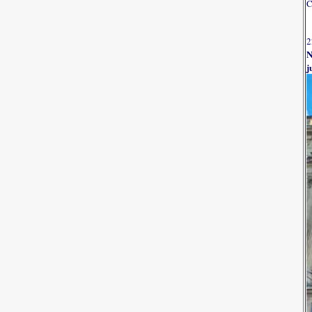
C
2
N
j