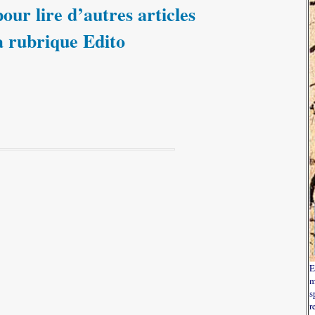
our lire d’autres articles
a rubrique Edito
E
m
s
r