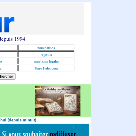
 depuis 1994
s
nominations
Agenda
es
mentions légales
e
Terre-Futur.com
'hui (depuis minuit)