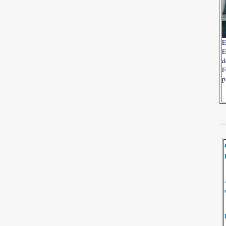
E
E
d
F
p