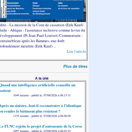
dito - La mission de la Cour de cassation (Erik Kauf)
tude - Afrique - l'assurance inclusive comme levier du
éveloppement (Pr Jean-Paul Louisot) Commentaire -
ontainebleau après les flammes, une forêt
rofondément meurtrie (Erik Kauf) ...
Lire l'article
Plus de titres
A la une
Quand une intelligence artificielle conseille un
patient
1049 lectures - publié le, 07/08/2026 à 08:15:31
Après un sinistre, faut-il reconstruire à l'identique
ou rendre le bâtiment plus résistant ?
1155 lectures - publié le, 07/08/2026 à 08:08:09
Le FLNC rejette le projet d'autonomie de la Corse
1097 lectures - publié le, 07/08/2026 à 08:02:42