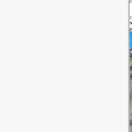
C
2
N
j