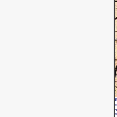
E
m
s
r