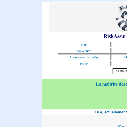
RiskAssur
Faits
nouveautés
Abonnement Privilège
Ab
Editos
La maîtrise des 
Il y a, actuellemen
Essa