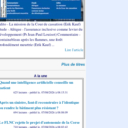
dito - La mission de la Cour de cassation (Erik Kauf)
tude - Afrique - l'assurance inclusive comme levier du
éveloppement (Pr Jean-Paul Louisot) Commentaire -
ontainebleau après les flammes, une forêt
rofondément meurtrie (Erik Kauf) ...
Lire l'article
Plus de titres
A la une
Quand une intelligence artificielle conseille un
patient
625 lectures - publié le, 07/08/2026 à 08:15:31
Après un sinistre, faut-il reconstruire à l'identique
ou rendre le bâtiment plus résistant ?
694 lectures - publié le, 07/08/2026 à 08:08:09
Le FLNC rejette le projet d'autonomie de la Corse
710 lectures - publié le, 07/08/2026 à 08:02:42