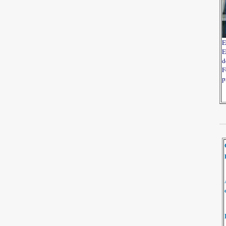
E
E
d
F
p