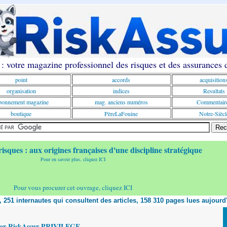
: votre magazine professionnel des risques et des assurances
point
accords
acquisition
organisation
indices
Resultats
onnement magazine
mag. anciens numéros
Commentair
boutique
PèreLaFouine
Notre-Siècl
risques : aux origines françaises d'une discipline stratégique
Pour en savoir plus, cliquez ICI
Pour vous procurer cet ouvrage, cliquez ICI
t, 251 internautes qui consultent des articles, 158 310 pages lues aujourd
yer RiskAssur PRIVILEGE,