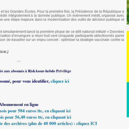
at et les Grandes Écoles. Pour la première fois, la Présidence de la République a
dédié intégralement à la donnée publique. Un événement inédit, organisé avec
 une étape majeure dans la modernisation des outils de décision publique et
t simultanément lancé la première phase de ce défi national intitulé « Données
lisation d’envergure a réuni huit cent cinquante participants sélectionnés parmi
ion de travailler sur un enjeu concret : optimiser la stratégie vaccinale contre la
icle.)
…
rvée aux abonnés à RiskAssur-hebdo Privilège
bonné, pour vous identifier,
cliquez ici
Abonnement en ligne
s pour 504 euros ttc, en cliquant ici
 pour 56,40 euros ttc, en cliquant ici
e des archives (plus de 40 000 articles) : cliquez ICI