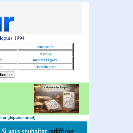
 depuis 1994
s
nominations
Agenda
es
mentions légales
e
Terre-Futur.com
'hui (depuis minuit)