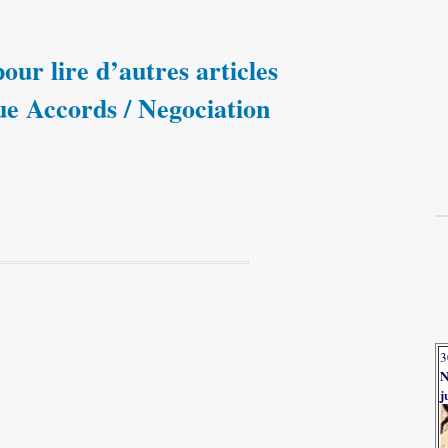
our lire d’autres articles
ue Accords / Negociation
3
N
j