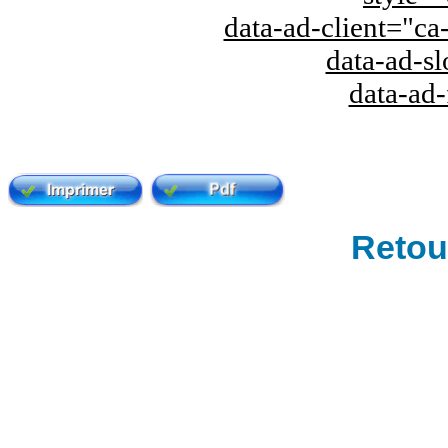
data-ad-client="
data-ad-s
data-ad
Retour