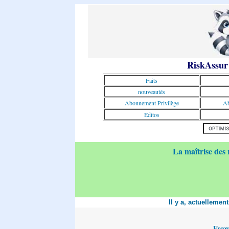
RiskAssur
Faits
nouveautés
Abonnement Privilège
Ab
Editos
La maîtrise des 
Il y a, actuellemen
Essa