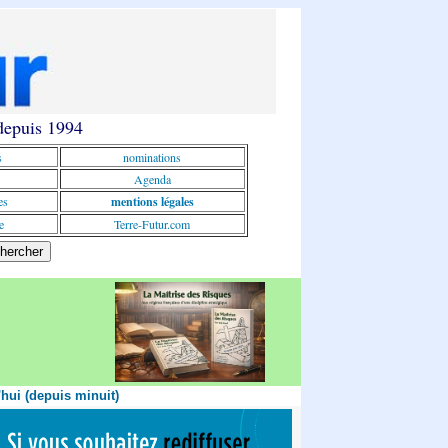
 depuis 1994
s
nominations
Agenda
es
mentions légales
e
Terre-Futur.com
'hui (depuis minuit)