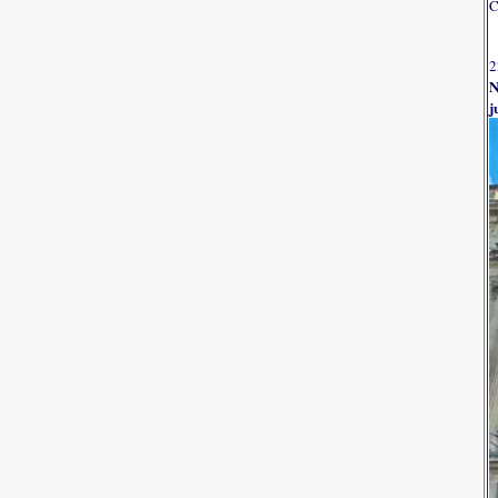
C
2
N
j