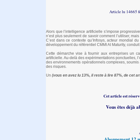
Article lu 14665 f
Alors que l’intelligence artificielle s’impose progress
n’est plus seulement de savoir comment l’utiliser, mai
C’est dans ce contexte qu’Infosys, acteur mondial du c
développement du référentiel CMMI AI Maturity, conduit 
Cette démarche vise à fournir aux entreprises un cad
artificielle. Au-delà des expérimentations ponctuelles, l
des environnements opérationnels complexes, soumis à
des risques.
Un
(vous en avez lu 13%, il reste à lire 87%, de cet art
Cet article est rése
Vous êtes déjà a
Abonnement 12 moi