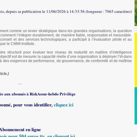
ois, depuis sa publication le 11/06/2026 à 14:33:56 (longueur : 7065 caractères)
ivement comme un levier stratégique dans les grandes organisations, la question
s comment l’intégrer durablement, de manière fiable, responsable et mesurable.
onseil et des services technologiques, a participé à l’évaluation pilote et au
par le CMMI Institute.
re structuré pour évaluer leur niveau de maturité en matière d’intelligence
’objectif est de mesurer la capacité réelle d’une organisation à déployer l’IA dans
 des exigences de performance, de gouvernance, de conformité et de maîtrise
icle.)
…
rvée aux abonnés à RiskAssur-hebdo Privilège
bonné, pour vous identifier,
cliquez ici
Abonnement en ligne
s pour 504 euros ttc, en cliquant ici