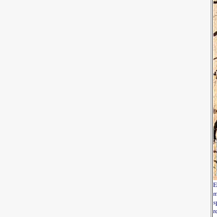
E
m
s
r