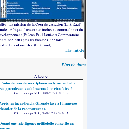
dito - La mission de la Cour de cassation (Erik Kauf)
tude - Afrique - l'assurance inclusive comme levier du
éveloppement (Pr Jean-Paul Louisot) Commentaire -
ontainebleau après les flammes, une forêt
rofondément meurtrie (Erik Kauf) ...
Lire l'article
Plus de titres
A la une
L'interdiction du smartphone au lycée peut-elle
réapprendre aux adolescents à ne rien faire ?
816 lectures - publié le, 08/08/2026 à 08:11:18
Après les incendies, la Gironde face à l'immense
chantier de la reconstruction
959 lectures - publié le, 08/08/2026 à 08:06:12
Quand une intelligence artificielle conseille un
patient