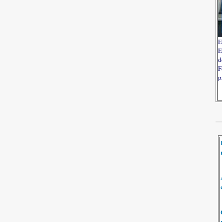
E
E
d
F
p