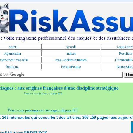
: votre magazine professionnel des risques et des assurances
point
accords
acquisition
organisation
indices
Resultats
onnement magazine
mag. anciens numéros
Commentair
boutique
PèreLaFouine
Notre-Siècl
risques : aux origines françaises d'une discipline stratégique
Pour en savoir plus, cliquez ICI
Pour vous procurer cet ouvrage, cliquez ICI
t, 243 internautes qui consultent des articles, 206 159 pages lues aujourd
yer RiskAssur PRIVILEGE,