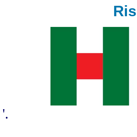
Ri
'.