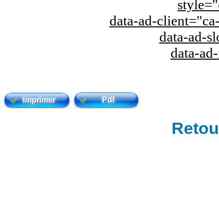
style="
data-ad-client="
data-ad-s
data-ad
Retour