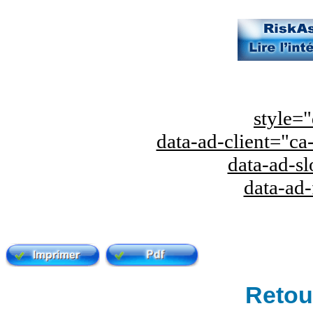
style="
data-ad-client="
data-ad-s
data-ad
Retour