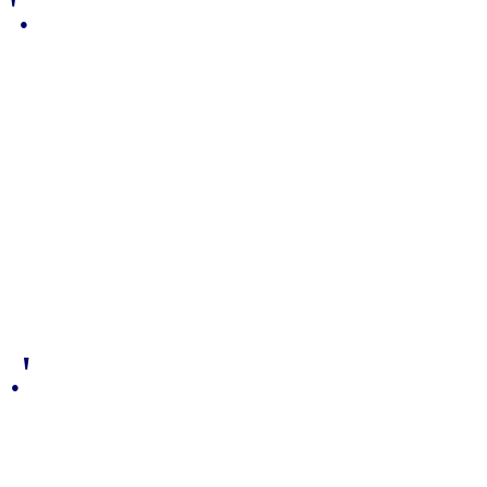
'.
.'