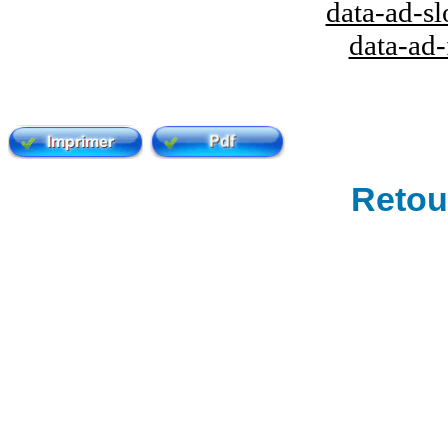
data-ad-s
data-ad
Retour