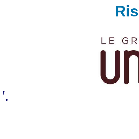
Ri
'.