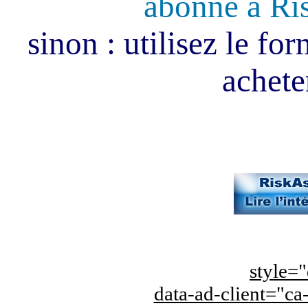
abonné à Ri
sinon : utilisez le fo
acheter
style="
data-ad-client="