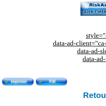
style="
data-ad-client="
data-ad-s
data-ad
Retour