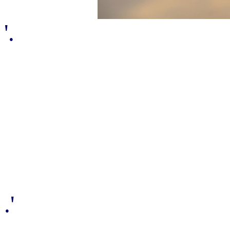
'.
.'