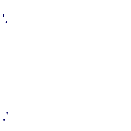
'.
.'