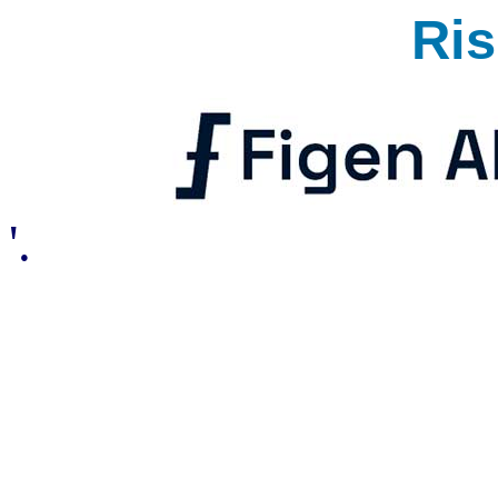
Ri
'.