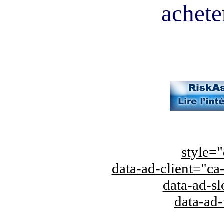
acheter
style="
data-ad-client="
data-ad-s
data-ad