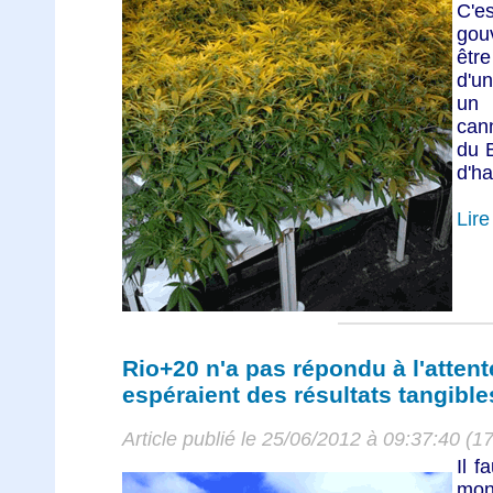
C'e
gou
êtr
d'un
un 
can
du B
d'ha
Lire 
Rio+20 n'a pas répondu à l'attent
espéraient des résultats tangible
Article publié le 25/06/2012 à 09:37:40 (1
Il f
mon