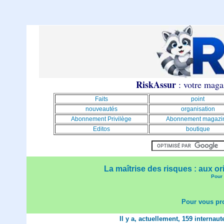
RiskAssur
: votre magaz
Faits
point
nouveautés
organisation
Abonnement Privilège
Abonnement magazi
Editos
boutique
La maîtrise des risques : aux or
Pour 
Pour vous pro
Il y a, actuellement, 159 internau