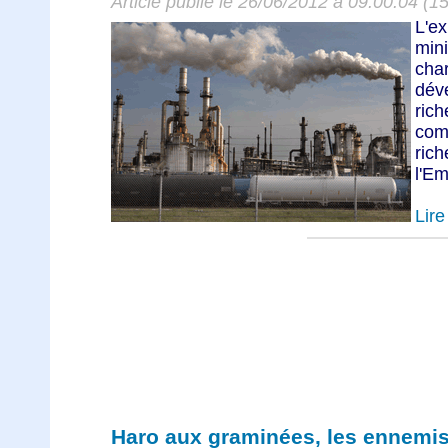
Article publié le 26/06/2012 à 09:00:04 (1
L'e
min
cha
dév
rich
com
ric
l'E
Lire 
Haro aux graminées, les ennemis