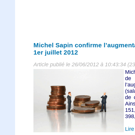
Michel Sapin confirme l’augment
1er juillet 2012
Article publié le 26/06/2012 à 10:43:34 (2
Mich
de
l’a
(sal
de c
Ain
151,
398,
Lire 