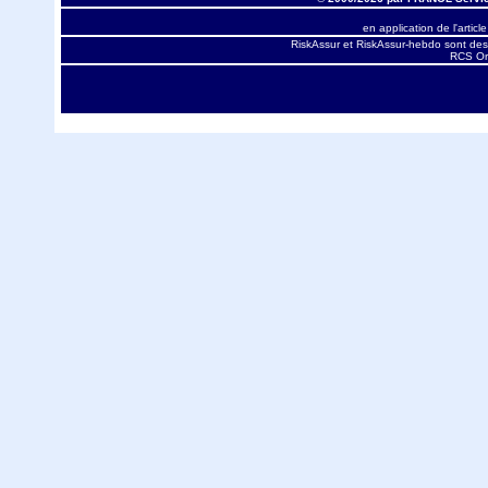
en application de l'articl
RiskAssur et RiskAssur-hebdo sont des
RCS Orl