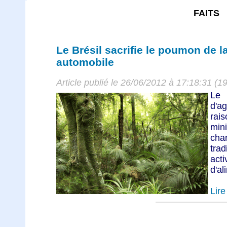
FAITS
Le Brésil sacrifie le poumon de l
automobile
Article publié le 26/06/2012 à 17:18:31 (1
Le 
d'a
rai
mini
ch
tra
act
d'al
Lire 