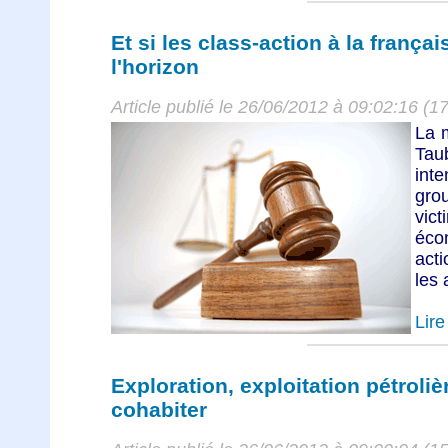
Et si les class-action à la françai
l'horizon
Article publié le 26/06/2012 à 09:02:16 (1
La m
Taub
inte
gro
vic
éco
act
les 
Lire 
Exploration, exploitation pétroliè
cohabiter