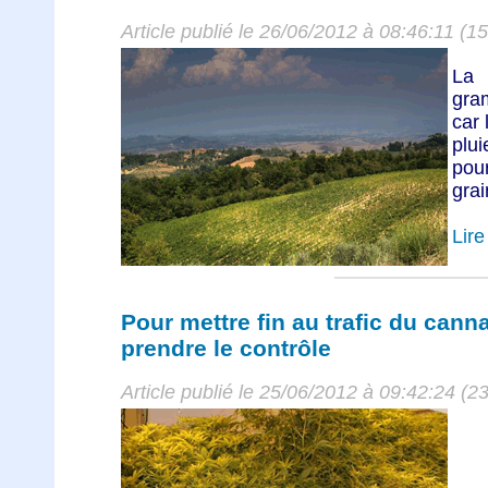
Article publié le 26/06/2012 à 08:46:11 (1
La
gra
car 
plu
pou
grai
Lire 
Pour mettre fin au trafic du cannab
prendre le contrôle
Article publié le 25/06/2012 à 09:42:24 (2