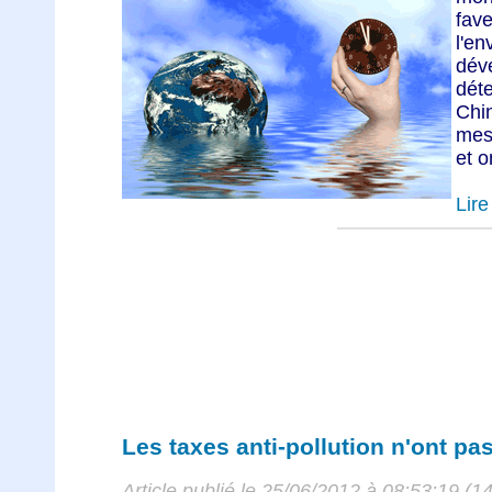
fav
l'
dé
dét
Chi
mes
et o
Lire 
Les taxes anti-pollution n'ont pa
Article publié le 25/06/2012 à 08:53:19 (1