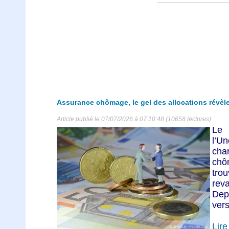
Assurance chômage, le gel des allocations révèle
Article publié le 07/07/2026 à 07:10:48 (10658 lectures)
Le 
l’U
char
chô
tr
rev
Depu
ver
Lire 