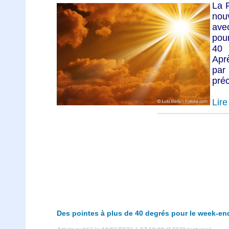
La F
nou
av
pour
40 
Apr
par
préc
Lire 
Des pointes à plus de 40 degrés pour le week-en