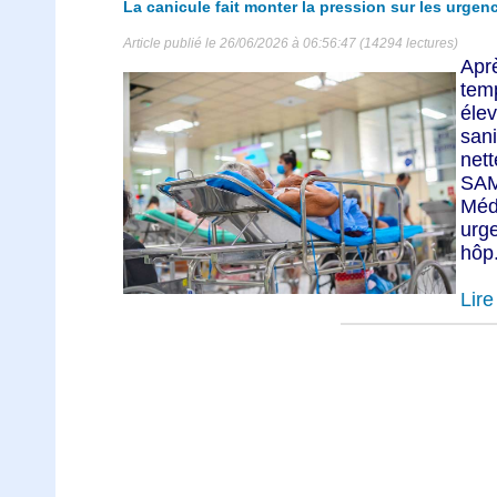
La canicule fait monter la pression sur les urgen
Article publié le 26/06/2026 à 06:56:47 (14294 lectures)
Ap
tem
éle
san
net
SAM
Méd
urg
hôp.
Lire 