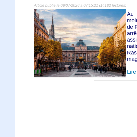
Article publié le 09/07/2026 à 07:15:21 (14182 lectures)
Au 
moi
de P
arr
ass
nat
Ras
magi
Lire 