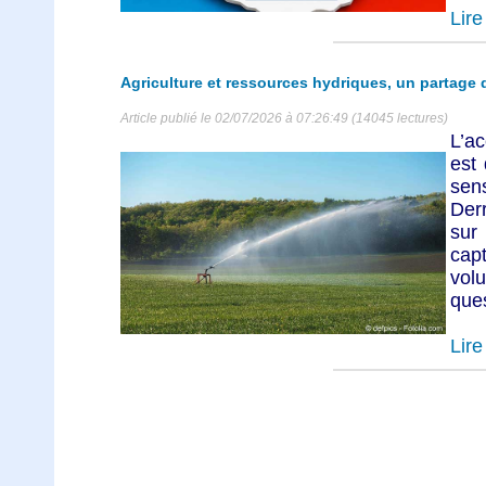
Lire 
Agriculture et ressources hydriques, un partage d
Article publié le 02/07/2026 à 07:26:49 (14045 lectures)
L’a
est 
sen
Derr
sur 
cap
vol
ques
Lire 