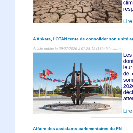
cli
resp
Lire 
A Ankara, l’OTAN tente de consolider son unité au
Article publié le 09/07/2026 à 07:28:15 (13949 lectures)
Les
don
leu
de 
som
202
déc
atte
Lire 
Affaire des assistants parlementaires du FN