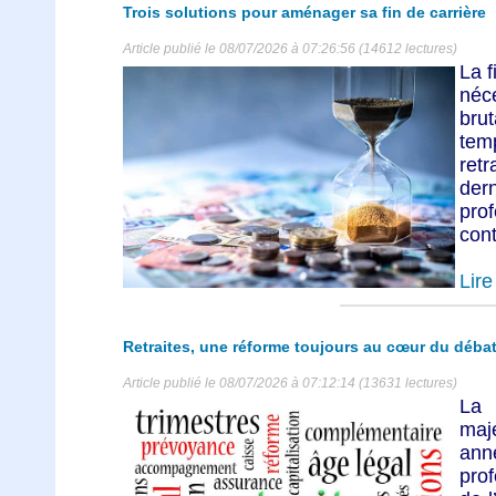
Trois solutions pour aménager sa fin de carrière
Article publié le 08/07/2026 à 07:26:56 (14612 lectures)
La f
néc
bru
temp
retr
de
pro
cont
Lire 
Retraites, une réforme toujours au cœur du débat
Article publié le 08/07/2026 à 07:12:14 (13631 lectures)
La 
maj
ann
prof