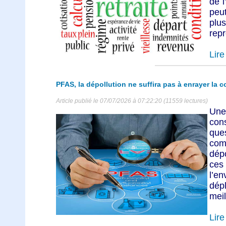
de l
peu
plus
repr
Lire 
PFAS, la dépollution ne suffira pas à enrayer la 
Article publié le 07/07/2026 à 07:22:20 (11559 lectures)
Une
con
que
com
dép
ces
l’
dép
meil
Lire 