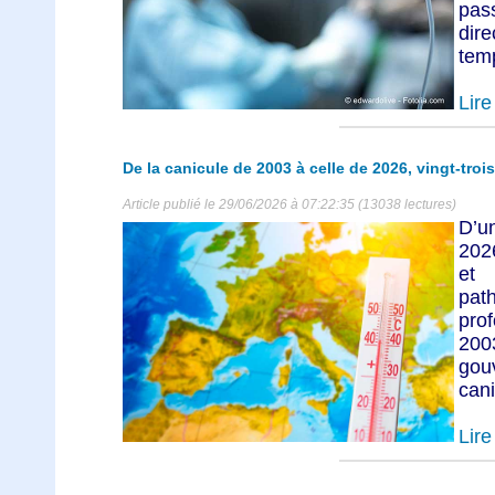
pas
dir
tem
Lire 
De la canicule de 2003 à celle de 2026, vingt-tro
Article publié le 29/06/2026 à 07:22:35 (13038 lectures)
D’un
202
et
pat
pro
2003
gou
cani
Lire 