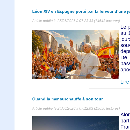
Léon XIV en Espagne porté par la ferveur d’une 
Article publié le 25/06/2026 à 07:23:33 (14643 lectures)
Le 
au 1
jou
sou
depu
De 
pas
apos
Lire 
Quand la mer surchauffe à son tour
Article publié le 24/06/2026 à 07:12:03 (15650 lectures)
Al
par
Fra