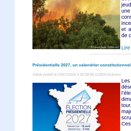
jeud
une 
con
inc
et 
de c
Lire 
Présidentielle 2027, un calendrier constitutionn
Article publié le 03/07/2026 à 06:58:08 (12826 lectures)
Les
déso
l’él
dima
tour
maj
scru
Ces.