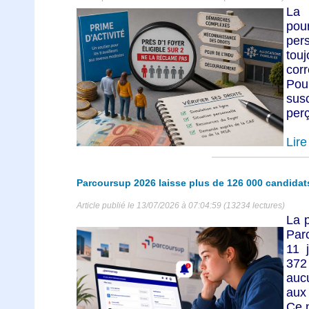
La 
pou
per
to
cor
Pou
sus
perç
Lire 
Parcoursup 2026 laisse plus de 126 000 candidats
Article publié le 13/07/2026 à 07:04:59 (13234 lectures)
La p
Par
11 
372
auc
aux
Ce 