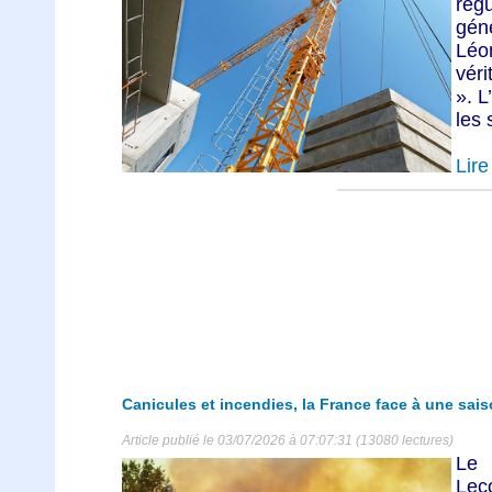
régu
gén
Léo
véri
». L
les s
Lire 
Canicules et incendies, la France face à une sai
Article publié le 03/07/2026 à 07:07:31 (13080 lectures)
Le 
Leco