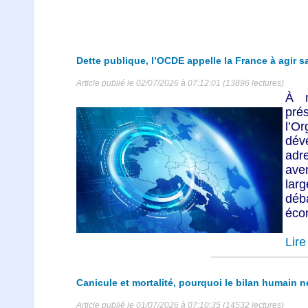
Dette publique, l’OCDE appelle la France à agir s
Article publié le 02/07/2026 à 07:12:01 (13896 lectures)
À m
pr
l’Or
dé
ad
av
lar
déb
écon
Lire 
Canicule et mortalité, pourquoi le bilan humain n
Article publié le 01/07/2026 à 07:10:35 (14532 lectures)