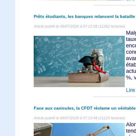
Prêts étudiants, les banques relancent la bataill
Article publié le 06/07/2026 à 07:23:58 (11262 lectures)
Mal
taux
enc
con
av
ét
act
%, v
Lire 
Face aux canicules, la CFDT réclame un véritable 
Article publié le 06/07/2026 à 07:10:48 (11225 lectures)
Alo
ten