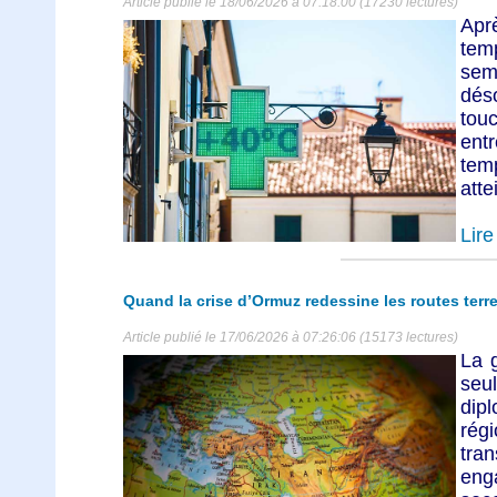
Article publié le 18/06/2026 à 07:18:00 (17230 lectures)
Apr
tem
sem
dés
tou
ent
tem
atte
Lire 
Quand la crise d’Ormuz redessine les routes ter
Article publié le 17/06/2026 à 07:26:06 (15173 lectures)
La 
seul
dipl
rég
tra
eng