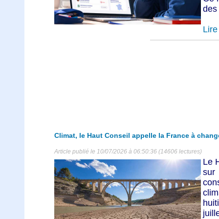
des 
Lire 
Climat, le Haut Conseil appelle la France à chang
Article publié le 10/07/2026 à 06:50:36 (14606 lectures)
Le H
sur
con
cli
huit
juil