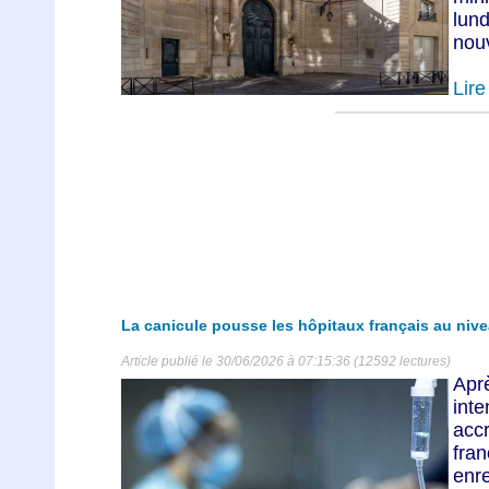
lund
nouv
Lire 
La canicule pousse les hôpitaux français au nive
Article publié le 30/06/2026 à 07:15:36 (12592 lectures)
Apr
inte
acc
fran
en