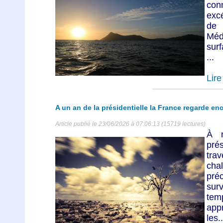
conn
exc
de
Méd
surf
...
Lire 
A un an de la présidentielle la France regarde enc
Article publié le 23/06/2026 à 07:06:13 (15719 lectures)
À m
pré
tra
cha
pré
sur
tem
app
les..