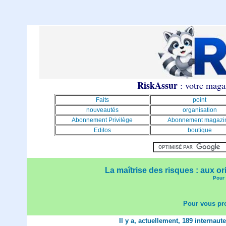
RiskAssur
: votre magaz
Faits
point
nouveautés
organisation
Abonnement Privilège
Abonnement magazi
Editos
boutique
La maîtrise des risques : aux or
Pour 
Pour vous pro
Il y a, actuellement, 189 internaut