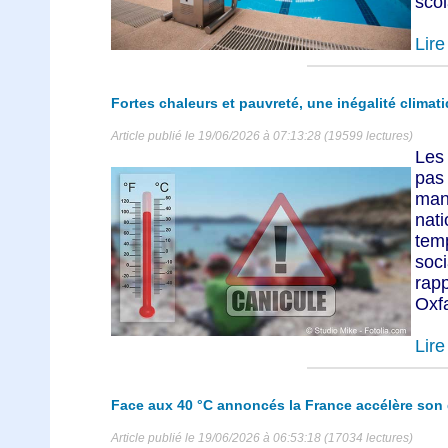
scol
Lire 
Fortes chaleurs et pauvreté, une inégalité climat
Article publié le 19/06/2026 à 07:13:28 (19599 lectures)
Les
pas
man
nat
temp
soc
rap
Oxfa
Lire 
Face aux 40 °C annoncés la France accélère son d
Article publié le 19/06/2026 à 06:53:18 (17034 lectures)