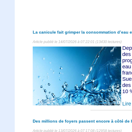
La canicule fait grimper la consommation d’eau e
Article publié le 14/07/2026 à 07:22:01 (13430 lectures)
Depu
des
pro
eau
fran
Sue
des
10 %
Lire 
Des millions de foyers passent encore à côté de l
Article publié le 13/07/2026 à 07:17:08 (12958 lectures)