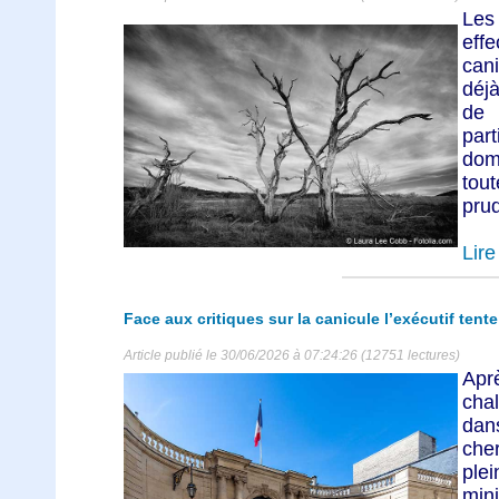
Les
eff
can
déj
de
par
dom
tou
prud
Lire 
Face aux critiques sur la canicule l’exécutif tent
Article publié le 30/06/2026 à 07:24:26 (12751 lectures)
Apr
chal
dan
che
ple
mini