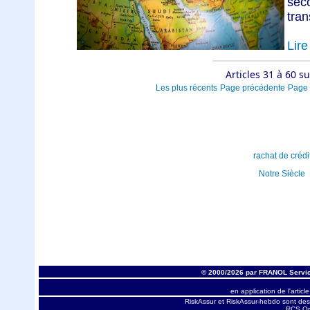
sec
tran
Lire 
Articles 31 à 60 s
Les plus récents
Page précédente
Page 
rachat de crédi
Notre Siècle
© 2000/2026 par FRANOL Servic
en application de l'articl
RiskAssur et RiskAssur-hebdo sont des
RCS Orl