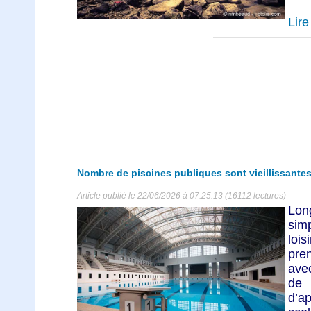
Lire 
Nombre de piscines publiques sont vieillissante
Article publié le 22/06/2026 à 07:25:13 (16112 lectures)
Lon
sim
loi
pre
avec
de 
d’ap