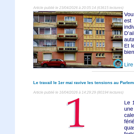
Article publié le 23/04/2026 à 20:05:14 (63615 lectures)
Vous
est 
ind
D’ai
auta
Et l
bien
Lire 
Le travail le 1er mai ravive les tensions au Parle
Article publié le 16/04/2026 à 14:29:29 (80194 lectures)
Le 1
une
cale
fér
qua
fort