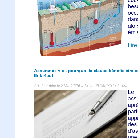
bes
occ
dan
alo
émis
Lire 
Assurance vie : pourquoi la clause bénéficiaire 
Erik Kauf
Article publié le 21/05/2026 à 13:45:06 (59635 lectures)
Le 
ass
apr
par
app
des
d’as
une 