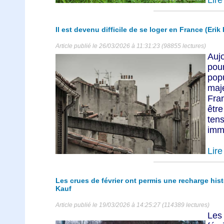
Il est devenu difficile de se loger en France (Erik
Article publié le 26/03/2026 à 11:31:23 (98855 lectures)
Auj
pou
pop
maj
Fran
êtr
ten
immo
Lire 
Les crues de février ont permis une recharge his
Kauf
Article publié le 19/03/2026 à 14:25:27 (114389 lectures)
Les