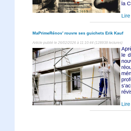
la C
Lire 
MaPrimeRénov’ rouvre ses guichets Erik Kauf
Article publié le 26/02/2026 à 11:10:44 (128938 lectures)
Aprè
le 
no
réo
mé
pro
s’a
révi
Lire 