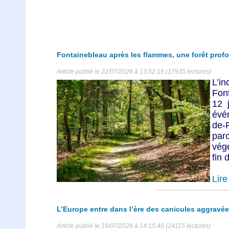
Fontainebleau après les flammes, une forêt prof
Article publié le 22/07/2026 à 13:52:19 (17935 lectures)
L’in
Fon
12 
évé
de-
par
végé
fin d
Lire 
L’Europe entre dans l’ère des canicules aggravée
Article publié le 16/07/2026 à 14:15:40 (24115 lectures)