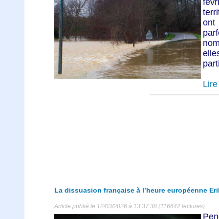
févr
terr
ont
par
nom
elle
parti
Lire 
La dissuasion française à l’heure européenne Eri
Article publié le 12/03/2026 à 13:37:38 (116642 lectures)
Pen