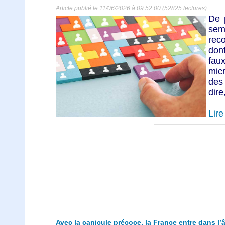
Article publié le 11/06/2026 à 09:52:00 (52825 lectures)
De 
sem
rec
dont
fau
mic
des
dire
Lire 
Avec la canicule précoce, la France entre dans l’â