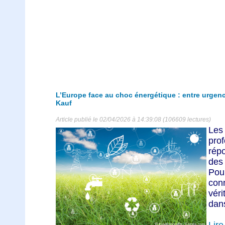
L’Europe face au choc énergétique : entre urgence 
Kauf
Article publié le 02/04/2026 à 14:39:08 (106609 lectures)
Les
pro
rép
des
Pour
con
véri
dans
Lire 