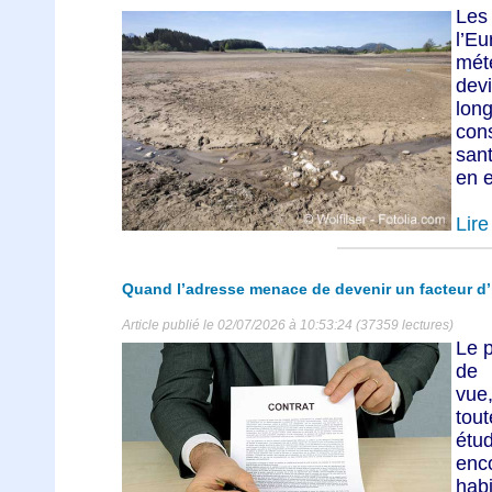
Les
l’Eu
mét
dev
lon
con
sant
en e
Lire 
Quand l’adresse menace de devenir un facteur d’i
Article publié le 02/07/2026 à 10:53:24 (37359 lectures)
Le p
de l
vue
tou
étud
enc
hab