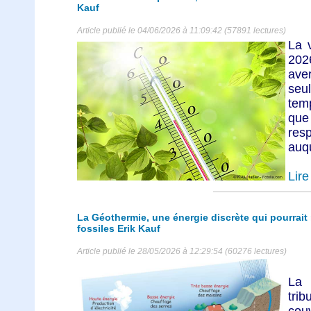
Kauf
Article publié le 04/06/2026 à 11:09:42 (57891 lectures)
La 
20
ave
se
temp
que
res
auqu
Lire 
La Géothermie, une énergie discrète qui pourrait
fossiles Erik Kauf
Article publié le 28/05/2026 à 12:29:54 (60276 lectures)
La 
trib
couv