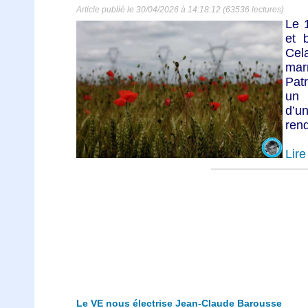
Article publié le 30/04/2026 à 14:18:12 (63536 lectures)
Le 1
et 
Cel
mar
Pat
un 
d’u
rend
Lire 
Le VE nous électrise Jean-Claude Barousse