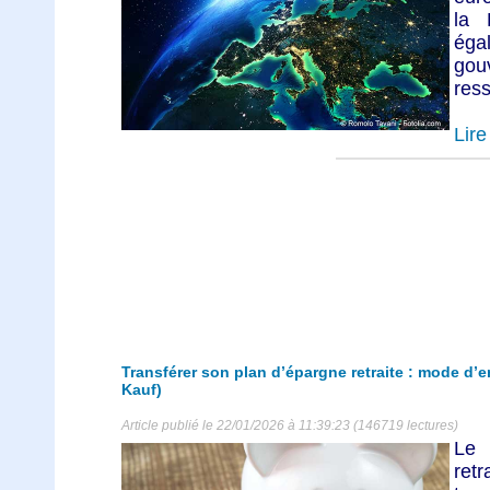
la 
ég
gouv
ress
Lire 
Transférer son plan d’épargne retraite : mode d’em
Kauf)
Article publié le 22/01/2026 à 11:39:23 (146719 lectures)
Le 
ret