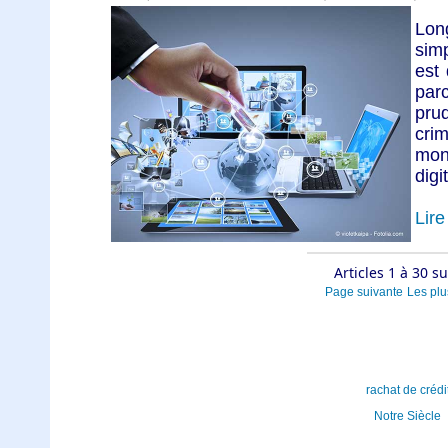
Lon
simp
est
par
prud
cri
mon
digit
Lire 
Articles 1 à 30 s
Page suivante
Les plu
rachat de crédi
Notre Siècle