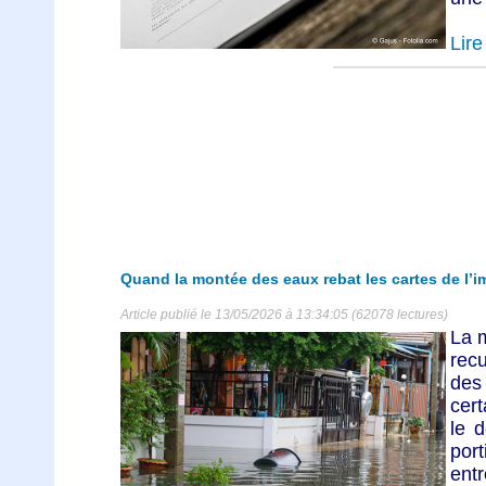
Lire 
Quand la montée des eaux rebat les cartes de l’im
Article publié le 13/05/2026 à 13:34:05 (62078 lectures)
La m
recu
des
cert
le 
port
ent