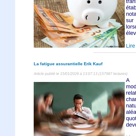
tran
éta
not
sur
lors
élev
Lire 
La fatigue assurantielle Erik Kauf
Article publié le 15/01/2026 à 13:07:13 (157987 lectures)
A 
mod
rel
cha
natu
alé
quo
devo