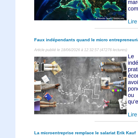
mar
com
Lire 
Faux indépendants quand le micro entrepreneuriat
Article publié le 18/06/2026 à 12:32:57 (47276 lectures)
Le 
ind
pra
éco
avo
ponc
ou 
qu’e
Lire 
La microentreprise remplace le salariat Erik Kauf