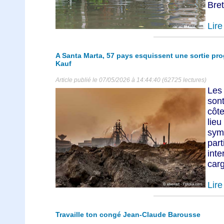
Bret
Lire 
A Santa Marta, 57 pays esquissent une sortie pro
Kauf
Article publié le 07/05/2026 à 14:44:40 (62725 lectures)
Les
son
côt
lie
sym
par
int
carg
Lire 
Travaille ton congé Jean-Claude Barousse