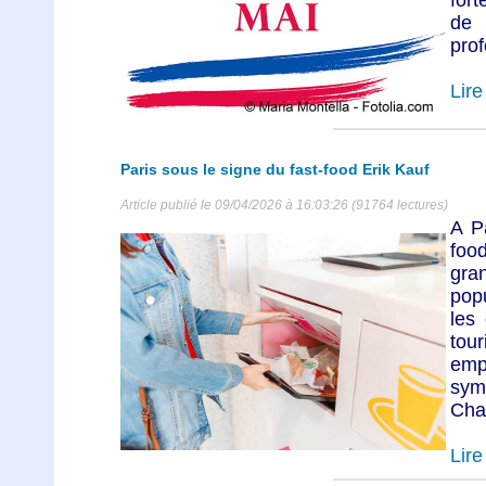
de 
prof
Lire 
Paris sous le signe du fast-food Erik Kauf
Article publié le 09/04/2026 à 16:03:26 (91764 lectures)
A Pa
foo
gra
pop
les
to
em
sy
Cha
Lire 