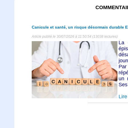
COMMENTAI
Canicule et santé, un risque désormais durable E
Article publié le 30/07/2026 à 11:50:54 (13038 lectures)
La 
ép
dés
jour
Par
répé
un r
Ses
Lire 