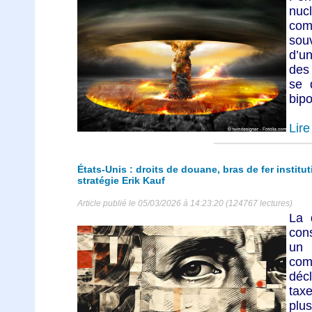
nuc
com
souv
d’un
des 
se 
bipo
Lire 
États-Unis : droits de douane, bras de fer institu
stratégie Erik Kauf
Article publié le 05/03/2026 à 14:23:20 (124767 lectures)
La 
con
un 
com
déc
tax
plu