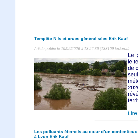
Tempête Nils et crues généralisées Erik Kauf
Article publié le 19/02/2026 à 13:56:36 (133109 lectures)
Le 
le t
de c
se
mét
202
révé
terri
Lire 
Les polluants éternels au cœur d’un contentieux 
à Lyon Erik Kauf