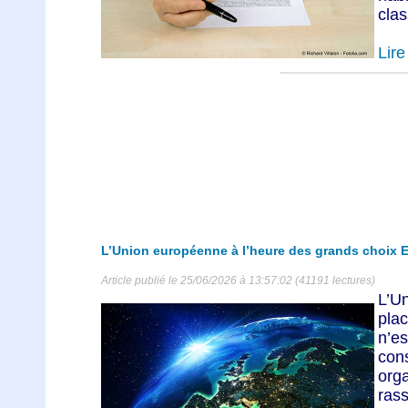
clas
Lire 
L’Union européenne à l’heure des grands choix E
Article publié le 25/06/2026 à 13:57:02 (41191 lectures)
L’U
plac
n’es
co
org
rass