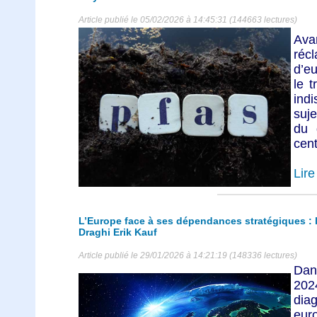
Article publié le 05/02/2026 à 14:45:31 (144663 lectures)
Ava
récl
d’eu
le t
ind
suje
du 
cent
Lire 
L’Europe face à ses dépendances stratégiques : l
Draghi Erik Kauf
Article publié le 29/01/2026 à 14:21:19 (148336 lectures)
Dan
202
dia
eur