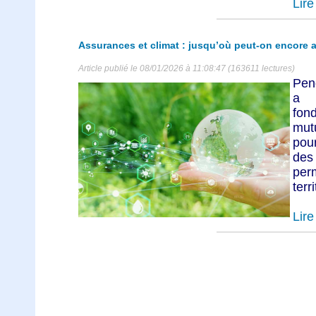
Lire 
Assurances et climat : jusqu’où peut-on encore a
Article publié le 08/01/2026 à 11:08:47 (163611 lectures)
Pen
a 
fond
mut
pour
des
per
terri
Lire 