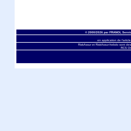
© 2000/2026 par FRANOL Servic
en application de l'articl
RiskAssur et RiskAssur-hebdo sont des
RCS Orl