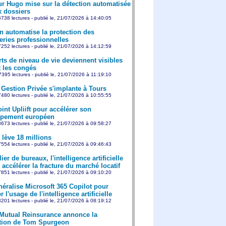
r Hugo mise sur la détection automatisée
x dossiers
738 lectures - publié le, 21/07/2026 à 14:40:05
on automatise la protection des
ries professionnelles
252 lectures - publié le, 21/07/2026 à 14:12:59
rts de niveau de vie deviennent visibles
 les congés
395 lectures - publié le, 21/07/2026 à 11:19:10
Gestion Privée s'implante à Tours
480 lectures - publié le, 21/07/2026 à 10:55:55
int Upliift pour accélérer son
ppement européen
673 lectures - publié le, 21/07/2026 à 09:58:27
 lève 18 millions
554 lectures - publié le, 21/07/2026 à 09:46:43
er de bureaux, l'intelligence artificielle
 accélérer la fracture du marché locatif
851 lectures - publié le, 21/07/2026 à 09:10:20
éralise Microsoft 365 Copilot pour
r l'usage de l'intelligence artificielle
201 lectures - publié le, 21/07/2026 à 08:19:12
 Mutual Reinsurance annonce la
tion de Tom Spurgeon