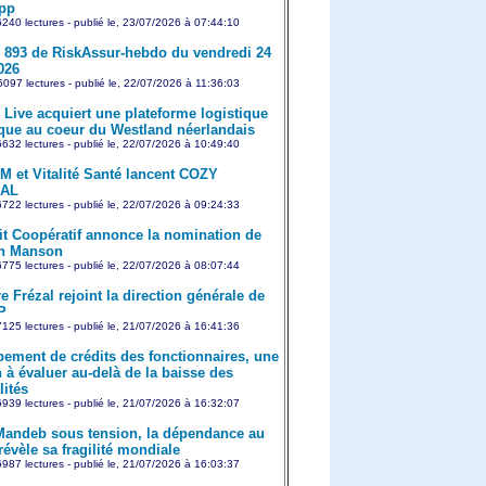
pp
240 lectures - publié le, 23/07/2026 à 07:44:10
893 de RiskAssur-hebdo du vendredi 24
2026
097 lectures - publié le, 22/07/2026 à 11:36:03
Live acquiert une plateforme logistique
ique au coeur du Westland néerlandais
632 lectures - publié le, 22/07/2026 à 10:49:40
 et Vitalité Santé lancent COZY
AL
722 lectures - publié le, 22/07/2026 à 09:24:33
it Coopératif annonce la nomination de
en Manson
775 lectures - publié le, 22/07/2026 à 08:07:44
e Frézal rejoint la direction générale de
P
125 lectures - publié le, 21/07/2026 à 16:41:36
ement de crédits des fonctionnaires, une
 à évaluer au-delà de la baisse des
ités
939 lectures - publié le, 21/07/2026 à 16:32:07
Mandeb sous tension, la dépendance au
révèle sa fragilité mondiale
987 lectures - publié le, 21/07/2026 à 16:03:37