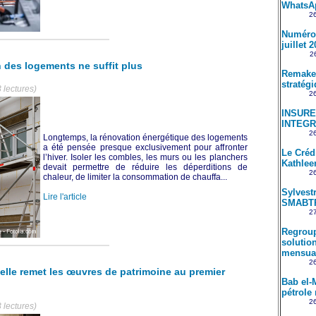
WhatsA
26
Numéro 
juillet 
26
n des logements ne suffit plus
Remake 
stratég
 lectures)
26
INSUREM
INTEGR
26
Longtemps, la rénovation énergétique des logements
a été pensée presque exclusivement pour affronter
Le Créd
l’hiver. Isoler les combles, les murs ou les planchers
Kathle
devait permettre de réduire les déperditions de
26
chaleur, de limiter la consommation de chauffa...
Sylvestr
Lire l'article
SMABT
27
Regroup
solution
mensual
26
elle remet les œuvres de patrimoine au premier
Bab el-
pétrole 
26
 lectures)