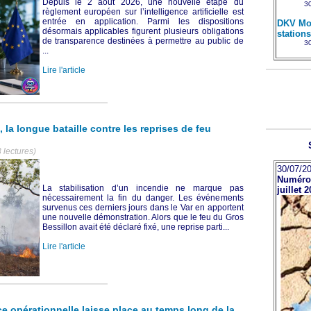
Depuis le 2 août 2026, une nouvelle étape du
30
règlement européen sur l’intelligence artificielle est
entrée en application. Parmi les dispositions
DKV Mob
désormais applicables figurent plusieurs obligations
station
de transparence destinées à permettre au public de
30
...
Lire l'article
 la longue bataille contre les reprises de feu
 lectures)
30/07/20
Numéro 
La stabilisation d’un incendie ne marque pas
juillet 
nécessairement la fin du danger. Les événements
survenus ces derniers jours dans le Var en apportent
une nouvelle démonstration. Alors que le feu du Gros
Bessillon avait été déclaré fixé, une reprise parti...
Lire l'article
e opérationnelle laisse place au temps long de la