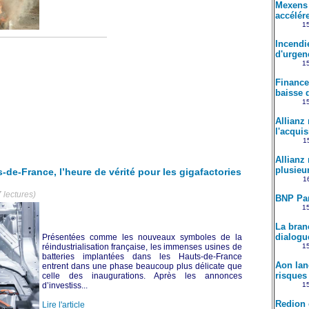
Mexens 
accélére
15
Incendi
d'urgenc
15
Finance
baisse d
15
Allianz
l'acqui
15
Allianz 
plusieu
-de-France, l’heure de vérité pour les gigafactories
16
 lectures)
BNP Par
15
La bran
dialogu
Présentées comme les nouveaux symboles de la
réindustrialisation française, les immenses usines de
15
batteries implantées dans les Hauts-de-France
Aon lan
entrent dans une phase beaucoup plus délicate que
risques l
celle des inaugurations. Après les annonces
d’investiss...
15
Redion 
Lire l'article