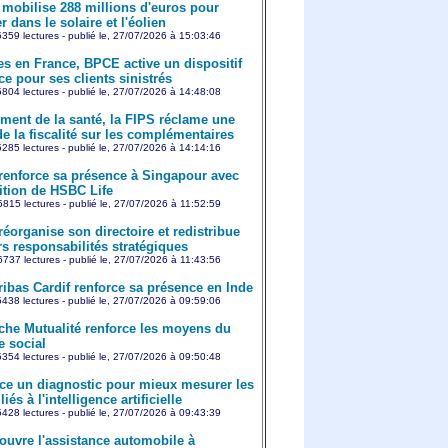
mobilise 288 millions d'euros pour
r dans le solaire et l'éolien
359 lectures - publié le, 27/07/2026 à 15:03:46
es en France, BPCE active un dispositif
e pour ses clients sinistrés
804 lectures - publié le, 27/07/2026 à 14:48:08
ment de la santé, la FIPS réclame une
e la fiscalité sur les complémentaires
285 lectures - publié le, 27/07/2026 à 14:14:16
 renforce sa présence à Singapour avec
sition de HSBC Life
815 lectures - publié le, 27/07/2026 à 11:52:59
réorganise son directoire et redistribue
rs responsabilités stratégiques
737 lectures - publié le, 27/07/2026 à 11:43:56
ibas Cardif renforce sa présence en Inde
438 lectures - publié le, 27/07/2026 à 09:59:06
che Mutualité renforce les moyens du
e social
354 lectures - publié le, 27/07/2026 à 09:50:48
ce un diagnostic pour mieux mesurer les
iés à l'intelligence artificielle
428 lectures - publié le, 27/07/2026 à 09:43:39
ouvre l'assistance automobile à