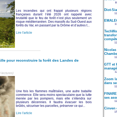
8
Diot-Si
Les incendies qui ont frappé plusieurs régions
12
françaises durant l’été 2026 ont rappelé avec
brutalité que le feu de forêt n’est plus seulement un
EMALEC
risque méditerranéen. Des massifs du Sud-Ouest aux
13
forêts du Var, en passant par la Drôme et d’autres t...
TechWol
Lire l'article
transfo
compét
12
Nicolas
Chambe
12
aille pour reconstruire la forêt des Landes de
GTT et 
managé
12
 lectures)
Zoom la
dans se
12
Une fois les flammes maîtrisées, une autre bataille
FINARE 
commence. Elle sera moins spectaculaire que la lutte
ses ass
menée par les pompiers, mais elle s’étendra sur
12
plusieurs décennies. Il faudra évacuer les bois
brûlés, sécuriser les parcelles, préserver ce qui...
Cinven 
15
Lire l'article