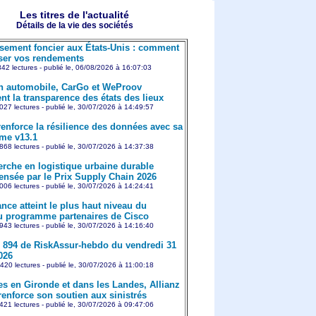
Les titres de l'actualité
Détails de la vie des sociétés
ssement foncier aux États-Unis : comment
er vos rendements
842 lectures - publié le, 06/08/2026 à 16:07:03
n automobile, CarGo et WeProov
nt la transparence des états des lieux
027 lectures - publié le, 30/07/2026 à 14:49:57
enforce la résilience des données avec sa
rme v13.1
868 lectures - publié le, 30/07/2026 à 14:37:38
erche en logistique urbaine durable
nsée par le Prix Supply Chain 2026
006 lectures - publié le, 30/07/2026 à 14:24:41
nce atteint le plus haut niveau du
 programme partenaires de Cisco
943 lectures - publié le, 30/07/2026 à 14:16:40
894 de RiskAssur-hebdo du vendredi 31
2026
420 lectures - publié le, 30/07/2026 à 11:00:18
es en Gironde et dans les Landes, Allianz
renforce son soutien aux sinistrés
421 lectures - publié le, 30/07/2026 à 09:47:06