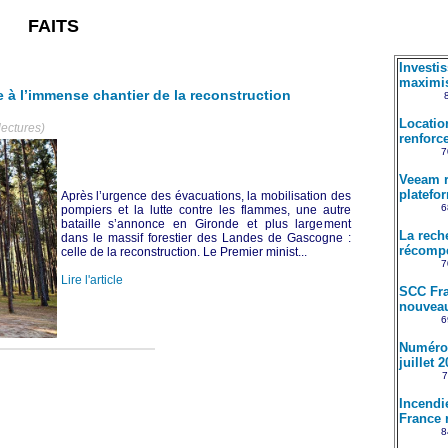
FAITS
Investi
maximis
e à l’immense chantier de la reconstruction
Locatio
lectures)
renforce
7
Veeam r
platefo
Après l’urgence des évacuations, la mobilisation des
6
pompiers et la lutte contre les flammes, une autre
bataille s’annonce en Gironde et plus largement
La rech
dans le massif forestier des Landes de Gascogne :
récompe
celle de la reconstruction. Le Premier minist...
7
Lire l'article
SCC Fra
nouveau
6
Numéro 
juillet 
7
Incendi
France 
8