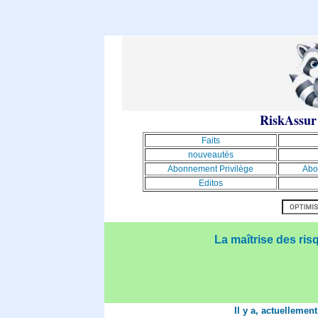
RiskAssur
Faits
nouveautés
Abonnement Privilège
Abo
Editos
La maîtrise des ris
Il y a, actuellemen