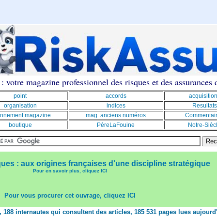
: votre magazine professionnel des risques et des assurances
point
accords
acquisitio
organisation
indices
Resultats
nnement magazine
mag. anciens numéros
Commentai
boutique
PèreLaFouine
Notre-Sièc
ques : aux origines françaises d'une discipline stratégique
Pour en savoir plus, cliquez ICI
Pour vous procurer cet ouvrage, cliquez ICI
t, 188 internautes qui consultent des articles, 185 531 pages lues aujourd