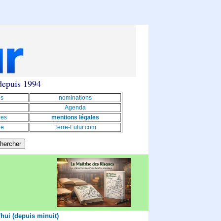
 depuis 1994
ns
nominations
Agenda
res
mentions légales
le
Terre-Futur.com
'hui (depuis minuit)