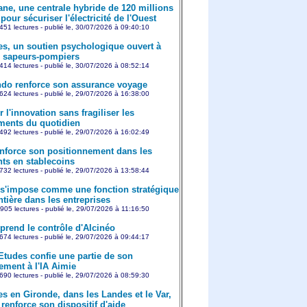
ne, une centrale hybride de 120 millions
pour sécuriser l'électricité de l'Ouest
451 lectures - publié le, 30/07/2026 à 09:40:10
es, un soutien psychologique ouvert à
s sapeurs-pompiers
414 lectures - publié le, 30/07/2026 à 08:52:14
o renforce son assurance voyage
624 lectures - publié le, 29/07/2026 à 16:38:00
 l'innovation sans fragiliser les
ents du quotidien
492 lectures - publié le, 29/07/2026 à 16:02:49
nforce son positionnement dans les
ts en stablecoins
732 lectures - publié le, 29/07/2026 à 13:58:44
 s'impose comme une fonction stratégique
ntière dans les entreprises
905 lectures - publié le, 29/07/2026 à 11:16:50
prend le contrôle d'Alcinéo
674 lectures - publié le, 29/07/2026 à 09:44:17
Etudes confie une partie de son
ement à l'IA Aimie
690 lectures - publié le, 29/07/2026 à 08:59:30
es en Gironde, dans les Landes et le Var,
renforce son dispositif d'aide