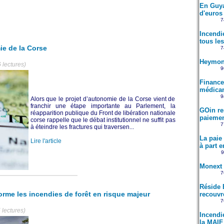
En Guya
d'euros 
7
Incendi
tous le
ie de la Corse
7
Heymond
 lectures)
9
Financer
médicam
9
Alors que le projet d’autonomie de la Corse vient de
franchir une étape importante au Parlement, la
GOin re
réapparition publique du Front de libération nationale
paiemen
corse rappelle que le débat institutionnel ne suffit pas
7
à éteindre les fractures qui traversen...
La paie
Lire l'article
à part e
9
Monext 
7
Réside 
orme les incendies de forêt en risque majeur
recouvr
7
 lectures)
Incendi
la MAIF 