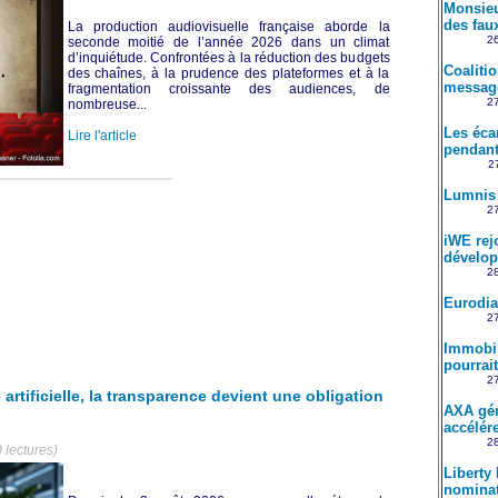
Monsieu
des fau
La production audiovisuelle française aborde la
26
seconde moitié de l’année 2026 dans un climat
d’inquiétude. Confrontées à la réduction des budgets
Coaliti
des chaînes, à la prudence des plateformes et à la
message
fragmentation croissante des audiences, de
27
nombreuse...
Les éca
Lire l'article
pendant
27
Lumnis 
27
iWE rejo
dévelo
28
Eurodia
27
Immobili
pourrait
27
artificielle, la transparence devient une obligation
AXA gén
accélére
28
 lectures)
Liberty
nomina