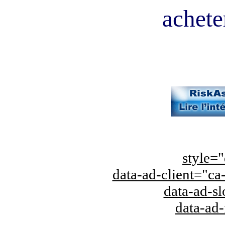
acheter
style="
data-ad-client="
data-ad-s
data-ad