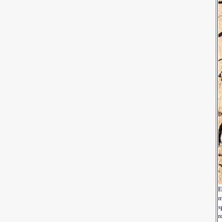
E
m
s
r