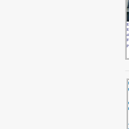
E
E
d
F
p