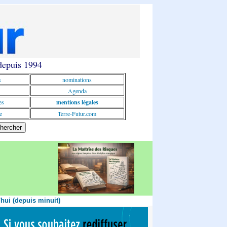
 depuis 1994
s
nominations
Agenda
es
mentions légales
e
Terre-Futur.com
'hui (depuis minuit)