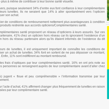
e plus à même de contribuer à leur bonne santé visuelle.
ervers, puisque seulement 34% d’entre eux font confiance à leur complémentaire
leurs lunettes. Ils ne seraient que 14% à aller spontanément vers l’opticien
uer son achat.
icier de conditions de remboursement nettement plus avantageuses à condition
produits restreinte aux accords opticiens/Complémentaires santé.
lémentaires santé proposent un réseau d’opticiens à leurs assurés. Sur ces
rtenaire, 41% chez un opticien hors réseau car ils ignoraient l’existence d’un
 hors du réseau partenaire alors qu’ils étaient informés de l’existence du dit
rs de lunettes, il est uniquement important de connaître les conditions de
er un achat de lunettes. 34% font en sortent de ne pas dépasser ce montant,
r. Enfin, 11% sont indifférent au montant remboursé.
des frais d’optiques par leur complémentaires santé, 16% en ont pris note au
s personnes se renseignent auprès de leur complémentaire avant d’aller chez
 jugent « floue et peu compréhensible » l’information transmise par leur
sement.
sur l’acte d’achat, 41% affirment changer plus fréquemment de lunettes en raison
ées par leur complémentaire santé.