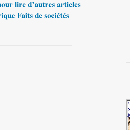
our lire d’autres articles
rique Faits de sociétés
3
N
j