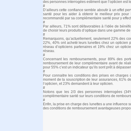
des personnes interrogées estiment que l’opticien est l
#
D’ailleurs cette confiance semble aboutir à un effet p
santé pour les aider à obtenir le meilleur prix pour 
recommandé par sa complémentaire santé pour y effect
#
Par ailleurs, 71% sont défavorables à l’idée de bénéf
de choisir leurs produits d’optique dans une gamme de 
#
Remarquons, qu’actuellement, seulement 22% des comp
22%, 40% ont acheté leurs lunettes chez un opticien pa
réseau d’opticiens partenaires et 19% chez un opticien
réseau.
#
Concernant les remboursements, pour 89% des porteu
remboursement de leur complémentaire avant de réalis
pour 55% c’est un indicateur qu’ils sont prêt à dépasse
#
Pour connaitre les conditions des prises en charges 
moment de la souscription de leur assurances, 61% de
l’opticien, et 23% demandent à leur opticien.
#
Notons que les 2/3 des personnes interrogées (34%)
complémentaire santé sur leurs conditions de rembour
#
Enfin, la prise en charge des lunettes a une influence 
des conditions de remboursement avantageuses propos