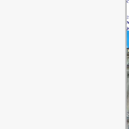
C
2
N
j