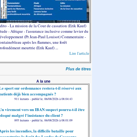
dito - La mission de la Cour de cassation (Erik Kauf)
tude - Afrique - l'assurance inclusive comme levier du
éveloppement (Pr Jean-Paul Louisot) Commentaire -
ontainebleau après les flammes, une forêt
rofondément meurtrie (Erik Kauf) ...
Lire l'article
Plus de titres
A la une
Le sport sur ordonnance restera-t-il réservé aux
patients déjà bien accompagnés ?
911 lectures - publié le, 06/08/2026 à 08:04:43
Un virement vers un IBAN suspect pourra-t-il être
bloqué malgré l'insistance du client ?
895 lectures - publié le, 06/08/2026 à 08:01:09
Après les incendies, la difficile bataille pour
reconstruire la forêt des Landes de Gascogne