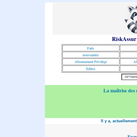
RiskAssur
Faits
nouveautés
Abonnement Privilège
Ab
Editos
La maîtrise des 
Il y a, actuellemen
Essa