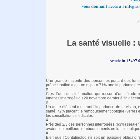
vous donnant acces a l integrali
d
La santé visuelle 
Article lu 15497 f
Une grande majorité des personnes portant des lune
préoccupation majeure et pour 71% une importante pré
#
C’est l’une des information qui ressort d’une étude
lunettes interrogés du 20 novembre dernier à fin déce
#
Un autre élément montrant l’importance de la vision, e
santé, 72% placent le remboursement optique (verres et
les consultations médicales.
#
Près des 2/3 des personnes interrogées (63%) seraient
avaient de meilleurs remboursements en frais d’optique
#
Bien que l’Ophtalmologiste soit un passage obligatoire