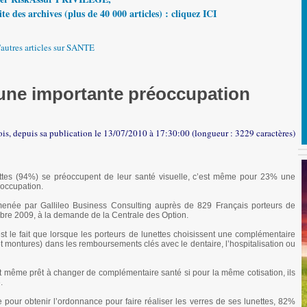
te des archives (plus de 40 000 articles) : cliquez ICI
'autres articles sur SANTE
: une importante préoccupation
ois, depuis sa publication le 13/07/2010 à 17:30:00 (longueur : 3229 caractères)
ttes (94%) se préoccupent de leur santé visuelle, c’est même pour 23% une
occupation.
 menée par Gallileo Business Consulting auprès de 829 Français porteurs de
mbre 2009, à la demande de la Centrale des Option.
st le fait que lorsque les porteurs de lunettes choisissent une complémentaire
 montures) dans les remboursements clés avec le dentaire, l’hospitalisation ou
 même prêt à changer de complémentaire santé si pour la même cotisation, ils
.
 pour obtenir l’ordonnance pour faire réaliser les verres de ses lunettes, 82%