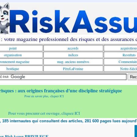
: votre magazine professionnel des risques et des assurances
point
accords
acquisition
organisation
indices
Resultats
onnement magazine
mag. anciens numéros
Commentair
boutique
PèreLaFouine
Notre-Siècl
risques : aux origines françaises d'une discipline stratégique
Pour en savoir plus, cliquez ICI
Pour vous procurer cet ouvrage, cliquez ICI
t, 185 internautes qui consultent des articles, 281 600 pages lues aujourd
yer RiskAssur PRIVILEGE,