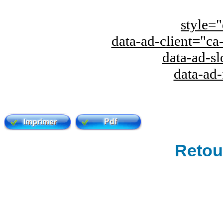
style="
data-ad-client="
data-ad-s
data-ad
Retour