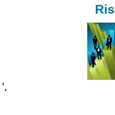
Ri
'.