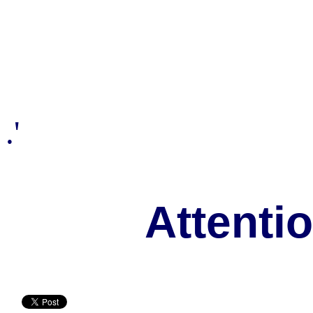
.'
Attenti