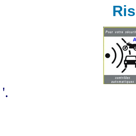
Ri
'.