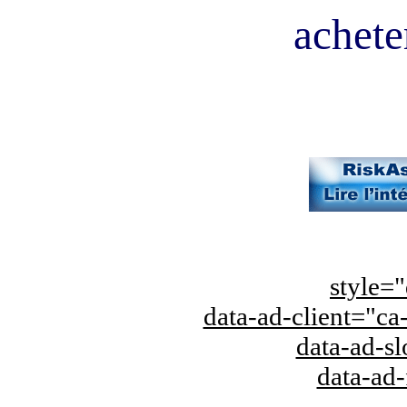
acheter
style="
data-ad-client="
data-ad-s
data-ad