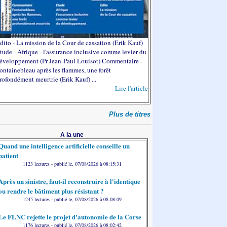
dito - La mission de la Cour de cassation (Erik Kauf)
tude - Afrique - l'assurance inclusive comme levier du
éveloppement (Pr Jean-Paul Louisot) Commentaire -
ontainebleau après les flammes, une forêt
rofondément meurtrie (Erik Kauf) ...
Lire l'article
Plus de titres
A la une
Quand une intelligence artificielle conseille un
patient
1123 lectures - publié le, 07/08/2026 à 08:15:31
Après un sinistre, faut-il reconstruire à l'identique
ou rendre le bâtiment plus résistant ?
1245 lectures - publié le, 07/08/2026 à 08:08:09
Le FLNC rejette le projet d'autonomie de la Corse
1176 lectures - publié le, 07/08/2026 à 08:02:42