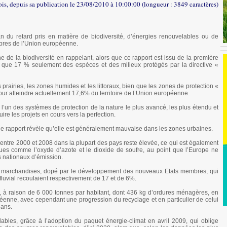
ois, depuis sa publication le 23/08/2010 à 10:00:00 (longueur : 3849 caractères)
n du retard pris en matière de biodiversité, d’énergies renouvelables ou de
bres de l’Union européenne.
e de la biodiversité en rappelant, alors que ce rapport est issu de la première
, que 17 % seulement des espèces et des milieux protégés par la directive «
 prairies, les zones humides et les littoraux, bien que les zones de protection «
ur atteindre actuellement 17,6% du territoire de l’Union européenne.
’un des systèmes de protection de la nature le plus avancé, les plus étendu et
ire les projets en cours vers la perfection.
ue le rapport révèle qu’elle est généralement mauvaise dans les zones urbaines.
 entre 2000 et 2008 dans la plupart des pays reste élevée, ce qui est également
ques comme l’oxyde d’azote et le dioxide de soufre, au point que l’Europe ne
ds nationaux d’émission.
 de marchandises, dopé par le développement des nouveaux Etats membres, qui
e fluvial recoulaient respectivement de 17 et de 6%.
, à raison de 6 000 tonnes par habitant, dont 436 kg d’ordures ménagères, en
éenne, avec cependant une progression du recyclage et en particulier de celui
 ans.
bles, grâce à l’adoption du paquet énergie-climat en avril 2009, qui oblige