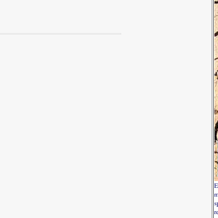
E
m
s
r