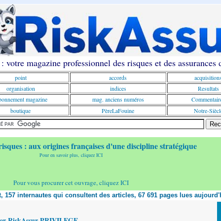
: votre magazine professionnel des risques et des assurances
point
accords
acquisition
organisation
indices
Resultats
onnement magazine
mag. anciens numéros
Commentair
boutique
PèreLaFouine
Notre-Siècl
risques : aux origines françaises d'une discipline stratégique
Pour en savoir plus, cliquez ICI
Pour vous procurer cet ouvrage, cliquez ICI
nt, 157 internautes qui consultent des articles, 67 691 pages lues aujourd'
yer RiskAssur PRIVILEGE,