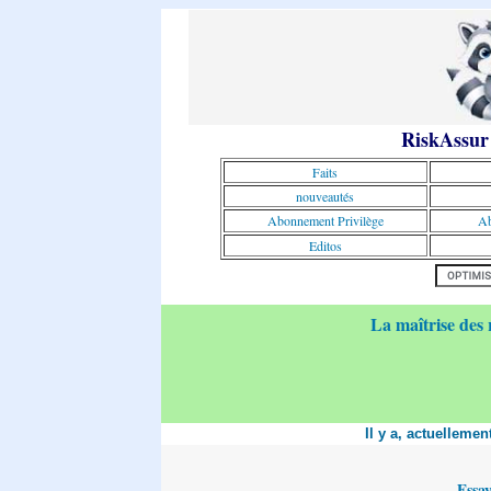
RiskAssur
Faits
nouveautés
Abonnement Privilège
Ab
Editos
La maîtrise des 
Il y a, actuelleme
Essa