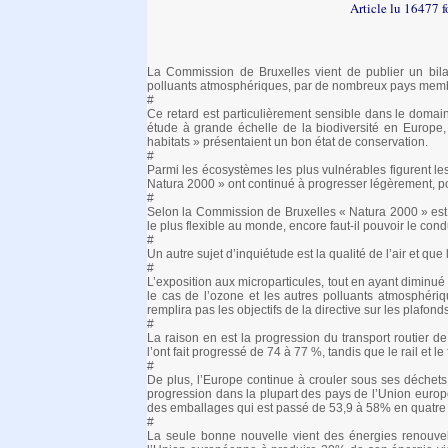
Article lu 16477 f
La Commission de Bruxelles vient de publier un bila
polluants atmosphériques, par de nombreux pays mem
#
Ce retard est particulièrement sensible dans le domain
étude à grande échelle de la biodiversité en Europe
habitats » présentaient un bon état de conservation.
#
Parmi les écosystèmes les plus vulnérables figurent les
Natura 2000 » ont continué à progresser légèrement, po
#
Selon la Commission de Bruxelles « Natura 2000 » est l
le plus flexible au monde, encore faut-il pouvoir le condu
#
Un autre sujet d’inquiétude est la qualité de l’air et q
#
L’exposition aux microparticules, tout en ayant diminué
le cas de l’ozone et les autres polluants atmosphéri
remplira pas les objectifs de la directive sur les plafon
#
La raison en est la progression du transport routier
l’ont fait progressé de 74 à 77 %, tandis que le rail et l
#
De plus, l’Europe continue à crouler sous ses déchets
progression dans la plupart des pays de l’Union europ
des emballages qui est passé de 53,9 à 58% en quatre
#
La seule bonne nouvelle vient des énergies renouvela