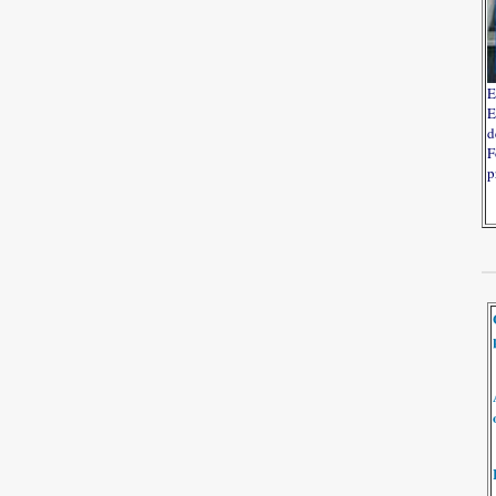
E
E
d
F
p