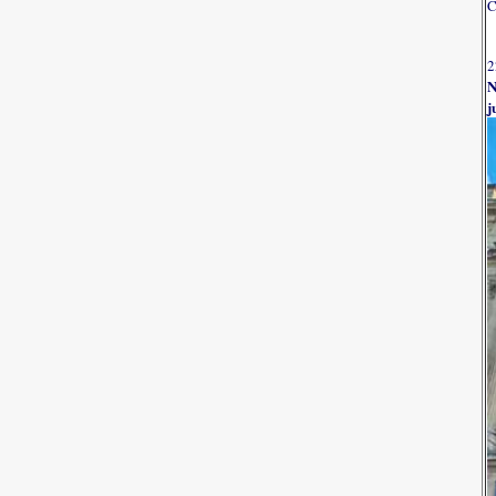
C
2
N
j