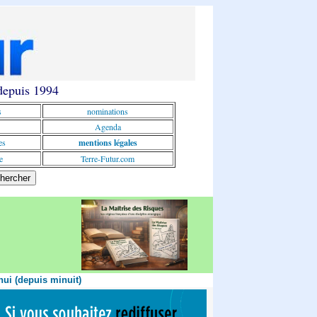
 depuis 1994
s
nominations
Agenda
es
mentions légales
e
Terre-Futur.com
hui (depuis minuit)