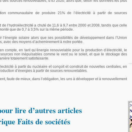
des sources renouvelables, d’ici 2020, alors que, selon les données les plus
ition communautaire de produire 21% de l’électricité à partir de sources
 de l’hydroélectricité a chuté de 11,6 à 9,7 entre 2000 et 2008, tandis que celle
st monté que de 0,7 à 3,5% sur la même période.
ir l’énergie solaire alors que ses possibilités de développement dans l’Union
, avec des moyens d’acheminement à notre portée.
compte, en tant qu’énergie renouvelable pour la production d’électricité, le
de sources non inépuisables comme le vent ou le soleil, et que le stockage des
anière totalement satisfaisante.
ctricité à partir du nucléaire et conçoit et construit de nouvelles centrales, en
production d’énergies à partir de sources renouvelables.
vent, faute de mieux, dans l’obligation, les uns à développer et à renouvellement
3
our lire d’autres articles
N
j
rique Faits de sociétés