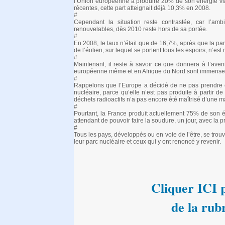
l’Union européenne à produire 20% de son énergie via 
récentes, cette part atteignait déjà 10,3% en 2008.
#
Cependant la situation reste contrastée, car l’amb
renouvelables, dès 2010 reste hors de sa portée.
#
En 2008, le taux n’était que de 16,7%, après que la part
de l’éolien, sur lequel se portent tous les espoirs, n’e
#
Maintenant, il reste à savoir ce que donnera à l’aven
européenne même et en Afrique du Nord sont immenses
#
Rappelons que l’Europe a décidé de ne pas prendre en 
nucléaire, parce qu’elle n’est pas produite à partir 
déchets radioactifs n’a pas encore été maîtrisé d’une m
#
Pourtant, la France produit actuellement 75% de son éle
attendant de pouvoir faire la soudure, un jour, avec la 
#
Tous les pays, développés ou en voie de l’être, se trou
leur parc nucléaire et ceux qui y ont renoncé y revenir.
Cliquer ICI p
de la rub