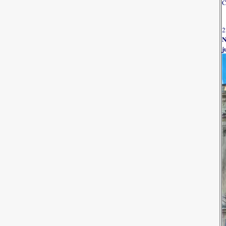
C
2
N
j