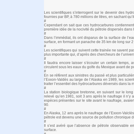
Les scientifiques s’interrogent sur le devenir des hy
fournies par BP, à 780 millions de litres, en sachant qu’
#
Cependant on sait que ces hydrocarbures contiennent
première idée de la nocivité du pétrole dispersés dans l
#
Dans l’immédiat, ils ont disparus de la surface de l’
surface, en formant un panache de 35 km de long sur 2 
#
Les scientifiques qui suivent cette trainée ne savent pas
plus importante qui, d’après des chercheurs de l’universi
#
Il faudra encore laisser s’écouler un certain temps, 
circulent sous les eaux du golfe du Mexique avant de 
#
En se réfèrent aux sinistres du passé et plus particu
l’Exxon-Valdès au large de l’Alaska en 1989, les scient
traiter l’essentiel des hydrocarbures déversés dans la m
#
La station biologique bretonne, en suivant sur le lo
relevé qu’en 1981, soit 3 ans après le naufrage il n’
espèces présentes sur le site avant le naufrage, avaie
90.
#
En Alaska, 12 ans après le naufrage de l’Exxon-Valclès,
pétrole est devenu une source de pollution chronique de
#
Il s’est avéré que l’absence de pétrole observable e
surface.