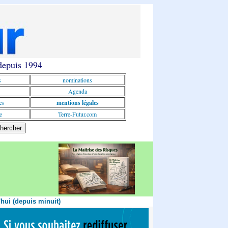
 depuis 1994
s
nominations
Agenda
es
mentions légales
e
Terre-Futur.com
'hui (depuis minuit)