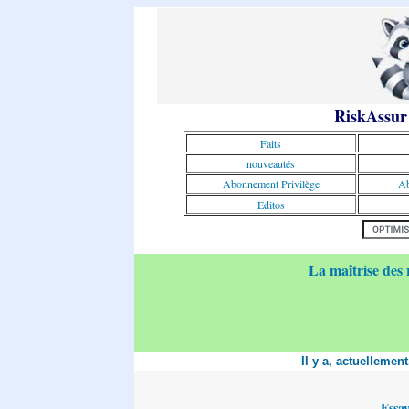
RiskAssur
Faits
nouveautés
Abonnement Privilège
Ab
Editos
La maîtrise des 
Il y a, actuellemen
Essa