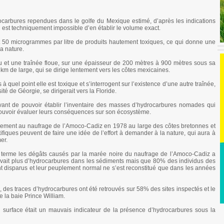
drocarbures rependues dans le golfe du Mexique estimé, d’après les indications
il est techniquement impossible d’en établir le volume exact.
 50 microgrammes par litre de produits hautement toxiques, ce qui donne une
a nature.
eau et une traînée floue, sur une épaisseur de 200 mètres à 900 mètres sous sa
km de large, qui se dirige lentement vers les côtes mexicaines.
 à quel point elle est toxique et s’interrogent sur l’existence d’une autre traînée,
té de Géorgie, se dirigerait vers la Floride.
avant de pouvoir établir l’inventaire des masses d’hydrocarbures nomades qui
pouvoir évaluer leurs conséquences sur son écosystème.
lièrement au naufrage de l’Amoco-Cadiz en 1978 au large des côtes bretonnes et
ifiques peuvent de faire une idée de l’effort à demander à la nature, qui aura à
er.
ng terme les dégâts causés par la marée noire du naufrage de l’Amoco-Cadiz a
y avait plus d’hydrocarbures dans les sédiments mais que 80% des individus des
nt disparus et leur peuplement normal ne s’est reconstitué que dans les années
 des traces d’hydrocarbures ont été retrouvés sur 58% des sites inspectés et le
 la baie Prince William.
n surface était un mauvais indicateur de la présence d’hydrocarbures sous la