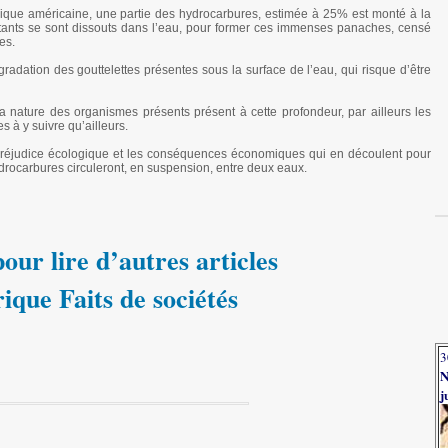
ique américaine, une partie des hydrocarbures, estimée à 25% est monté à la
stants se sont dissouts dans l’eau, pour former ces immenses panaches, censé
es.
gradation des gouttelettes présentes sous la surface de l’eau, qui risque d’être
la nature des organismes présents présent à cette profondeur, par ailleurs les
s à y suivre qu’ailleurs.
r le préjudice écologique et les conséquences économiques qui en découlent pour
ydrocarbures circuleront, en suspension, entre deux eaux.
our lire d’autres articles
rique Faits de sociétés
3
N
j