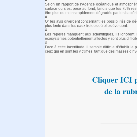
#
Selon un rapport de l’Agence océanique et atmosphér
surface ou s’est posé au fond, tandis que les 75% re
être plus ou moins rapidement dégradés par les bactéri
#
Or les avis divergent concernant les possibilités de dé
plus lente dans les eaux froides où elles évoluent.
#
Les repères manquent aux scientifiques, ils ignorent 
écosystèmes potentiellement affectés y sont plus difficile
#
Face à cette incertitude, il semble difficile d’établi
ceux qui en sont les victimes, tant que des masses d’h
Cliquer ICI p
de la rub