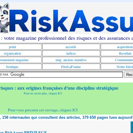
: votre magazine professionnel des risques et des assurances
point
accords
acquisition
organisation
indices
Resultats
onnement magazine
mag. anciens numéros
Commentair
boutique
PèreLaFouine
Notre-Siècl
risques : aux origines françaises d'une discipline stratégique
Pour en savoir plus, cliquez ICI
Pour vous procurer cet ouvrage, cliquez ICI
t, 158 internautes qui consultent des articles, 379 650 pages lues aujourd
yer RiskAssur PRIVILEGE,