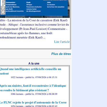
dito - La mission de la Cour de cassation (Erik Kauf)
tude - Afrique - l'assurance inclusive comme levier du
éveloppement (Pr Jean-Paul Louisot) Commentaire -
ontainebleau après les flammes, une forêt
rofondément meurtrie (Erik Kauf) ...
Lire l'article
Plus de titres
A la une
Quand une intelligence artificielle conseille un
patient
1022 lectures - publié le, 07/08/2026 à 08:15:31
Après un sinistre, faut-il reconstruire à l'identique
ou rendre le bâtiment plus résistant ?
1086 lectures - publié le, 07/08/2026 à 08:08:09
Le FLNC rejette le projet d'autonomie de la Corse
1054 lectures - publié le, 07/08/2026 à 08:02:42