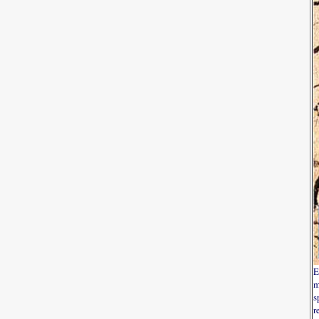
E
m
s
r