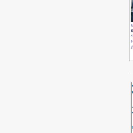
E
E
d
F
p