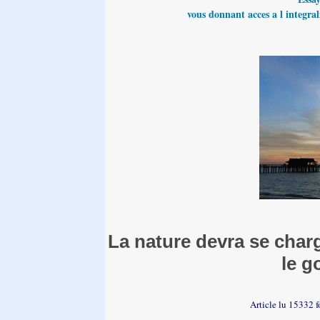
vous donnant acces a l integrali
La nature devra se char
le g
Article lu 15332 f