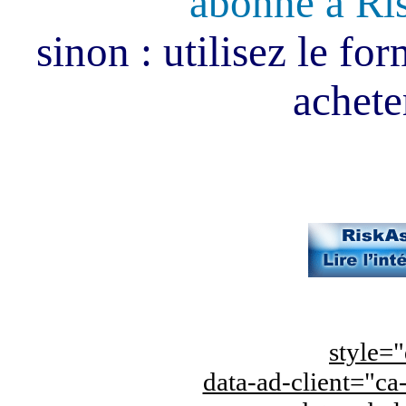
abonné à Ri
sinon : utilisez le fo
acheter
style="
data-ad-client="