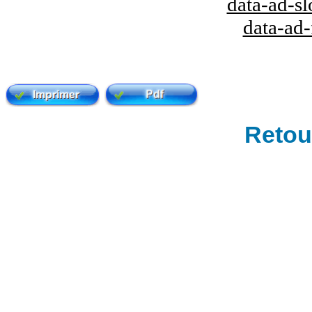
data-ad-s
data-ad
Retour