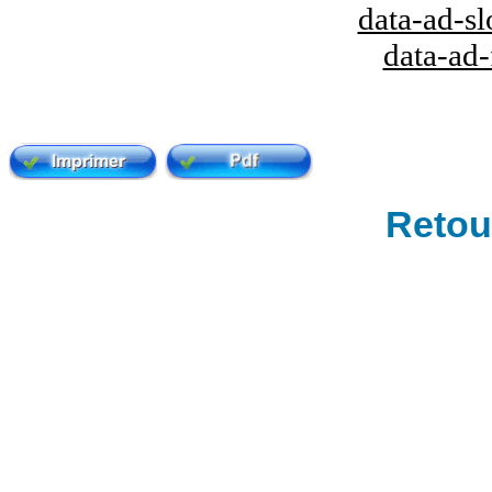
data-ad-s
data-ad
Retour