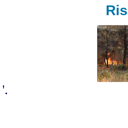
Ri
'.