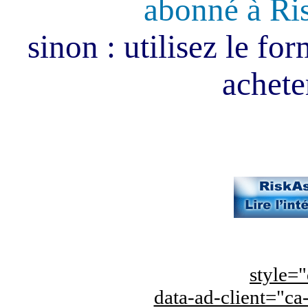
abonné à Ri
sinon : utilisez le fo
acheter
style="
data-ad-client="