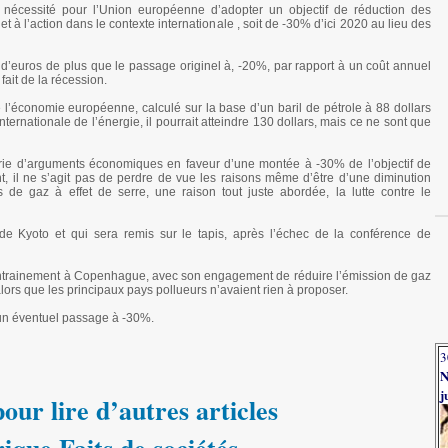
a nécessité pour l’Union européenne d’adopter un objectif de réduction des
t à l’action dans le contexte internationale , soit de -30% d’ici 2020 au lieu des
 d’euros de plus que le passage originel à, -20%, par rapport à un coût annuel
fait de la récession.
e l’économie européenne, calculé sur la base d’un baril de pétrole à 88 dollars
ernationale de l’énergie, il pourrait atteindre 130 dollars, mais ce ne sont que
érie d’arguments économiques en faveur d’une montée à -30% de l’objectif de
, il ne s’agit pas de perdre de vue les raisons même d’être d’une diminution
de gaz à effet de serre, une raison tout juste abordée, la lutte contre le
e de Kyoto et qui sera remis sur le tapis, après l’échec de la conférence de
entrainement à Copenhague, avec son engagement de réduire l’émission de gaz
alors que les principaux pays pollueurs n’avaient rien à proposer.
’un éventuel passage à -30%.
3
N
j
our lire d’autres articles