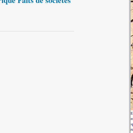
rique Faits de sociétés
E
m
s
r