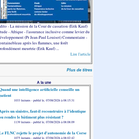
dito - La mission de la Cour de cassation (Erik Kauf)
tude - Afrique - l'assurance inclusive comme levier du
éveloppement (Pr Jean-Paul Louisot) Commentaire -
ontainebleau après les flammes, une forêt
rofondément meurtrie (Erik Kauf) ...
Lire l'article
Plus de titres
A la une
Quand une intelligence artificielle conseille un
patient
1033 lectures - publié le, 07/08/2026 à 08:15:31
Après un sinistre, faut-il reconstruire à l'identique
ou rendre le bâtiment plus résistant ?
1139 lectures - publié le, 07/08/2026 à 08:08:09
Le FLNC rejette le projet d'autonomie de la Corse
1075 lectures - publié le, 07/08/2026 à 08:02:42