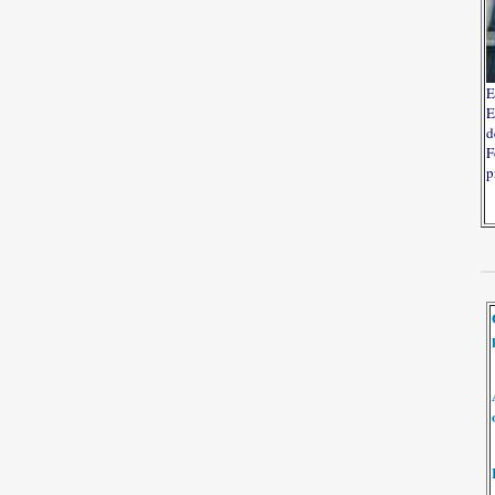
E
E
d
F
p