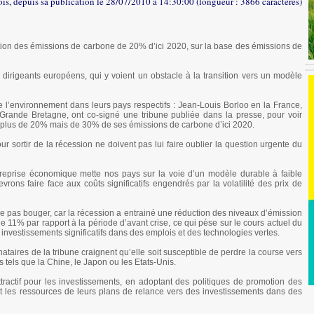
ois, depuis sa publication le 28/07/2010 à 14:30:00 (longueur : 3866 caractères)
ction des émissions de carbone de 20% d’ici 2020, sur la base des émissions de
 dirigeants européens, qui y voient un obstacle à la transition vers un modèle
e l’environnement dans leurs pays respectifs : Jean-Louis Borloo en la France,
Grande Bretagne, ont co-signé une tribune publiée dans la presse, pour voir
 plus de 20% mais de 30% de ses émissions de carbone d’ici 2020.
ur sortir de la récession ne doivent pas lui faire oublier la question urgente du
a reprise économique mette nos pays sur la voie d’un modèle durable à faible
rons faire face aux coûts significatifs engendrés par la volatilité des prix de
e ne pas bouger, car la récession a entrainé une réduction des niveaux d’émission
1% par rapport à la période d’avant crise, ce qui pèse sur le cours actuel du
nvestissements significatifs dans des emplois et des technologies vertes.
ataires de la tribune craignent qu’elle soit susceptible de perdre la course vers
tels que la Chine, le Japon ou les Etats-Unis.
tractif pour les investissements, en adoptant des politiques de promotion des
t les ressources de leurs plans de relance vers des investissements dans des