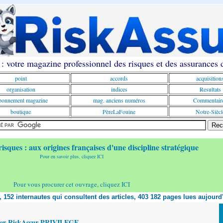
: votre magazine professionnel des risques et des assurances
point
accords
acquisition
organisation
indices
Resultats
onnement magazine
mag. anciens numéros
Commentair
boutique
PèreLaFouine
Notre-Siècl
risques : aux origines françaises d'une discipline stratégique
Pour en savoir plus, cliquez ICI
Pour vous procurer cet ouvrage, cliquez ICI
t, 152 internautes qui consultent des articles, 403 182 pages lues aujourd
yer RiskAssur PRIVILEGE,