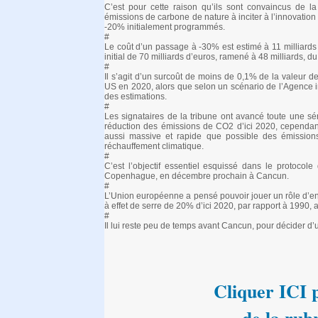
C’est pour cette raison qu’ils sont convaincus de l
émissions de carbone de nature à inciter à l’innovation e
-20% initialement programmés.
#
Le coût d’un passage à -30% est estimé à 11 milliards
initial de 70 milliards d’euros, ramené à 48 milliards, du 
#
Il s’agit d’un surcoût de moins de 0,1% de la valeur d
US en 2020, alors que selon un scénario de l’Agence int
des estimations.
#
Les signataires de la tribune ont avancé toute une s
réduction des émissions de CO2 d’ici 2020, cependant
aussi massive et rapide que possible des émissions 
réchauffement climatique.
#
C’est l’objectif essentiel esquissé dans le protocol
Copenhague, en décembre prochain à Cancun.
#
L’Union européenne a pensé pouvoir jouer un rôle d’
à effet de serre de 20% d’ici 2020, par rapport à 1990, 
#
Il lui reste peu de temps avant Cancun, pour décider d
Cliquer ICI p