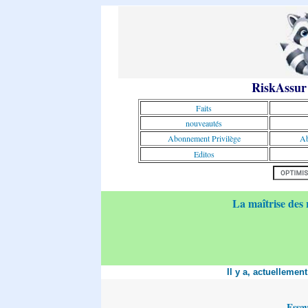
RiskAssur
Faits
nouveautés
Abonnement Privilège
Ab
Editos
La maîtrise des 
Il y a, actuellemen
Essa