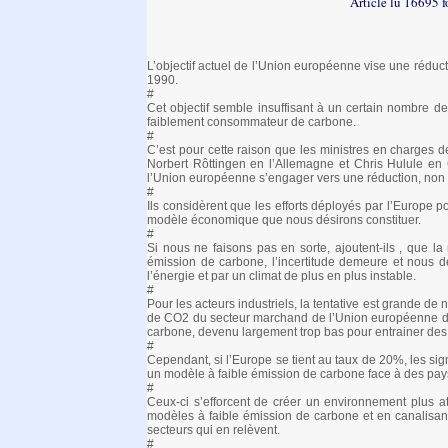
Article lu 16695 f
L’objectif actuel de l’Union européenne vise une rédu
1990.
#
Cet objectif semble insuffisant à un certain nombre de
faiblement consommateur de carbone.
#
C’est pour cette raison que les ministres en charges d
Norbert Rôttingen en l’Allemagne et Chris Hulule en 
l’Union européenne s’engager vers une réduction, non
#
Ils considèrent que les efforts déployés par l’Europe po
modèle économique que nous désirons constituer.
#
Si nous ne faisons pas en sorte, ajoutent-ils , que l
émission de carbone, l’incertitude demeure et nous dev
l’énergie et par un climat de plus en plus instable.
#
Pour les acteurs industriels, la tentative est grande d
de CO2 du secteur marchand de l’Union européenne de 1
carbone, devenu largement trop bas pour entrainer des i
#
Cependant, si l’Europe se tient au taux de 20%, les sign
un modèle à faible émission de carbone face à des pays 
#
Ceux-ci s’efforcent de créer un environnement plus at
modèles à faible émission de carbone et en canalisan
secteurs qui en relèvent.
#