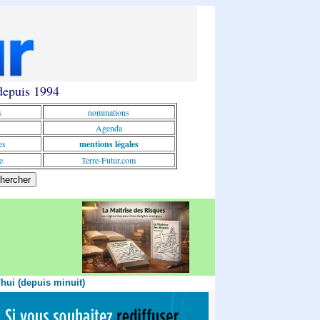
 depuis 1994
s
nominations
Agenda
es
mentions légales
e
Terre-Futur.com
'hui (depuis minuit)