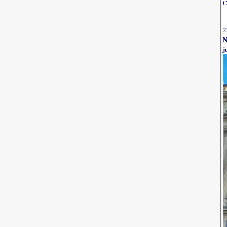
C
2
N
j