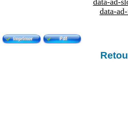
data-ad-s
data-ad
Retour