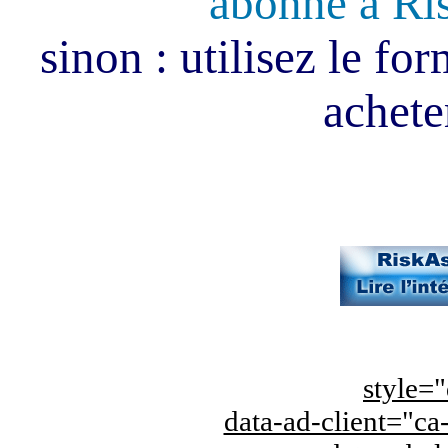
abonné à Ri
sinon : utilisez le fo
acheter
style="
data-ad-client="